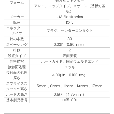
長方形コネクター
フォーム
アレイ、エッジタイプ、メザニン（基板対基
板）
メーカー
JAE Electronics
範囲
KX15
コネクター・
プラグ、センターコンタクト
タイプ
針の本数
80
スペーシング
0.031"（0.80mm）
排数
2
設置タイプ
表面実装
性格描写
ボードガイド、固定ウェルドエンド
接触面処理
メッキ
接触面の処理
4.00µin（0.100µm）
厚さ
スプライスス
5mm，8mm，11mm，14mm，17mm
タックの高さ
ボードの高さ
0.187"（4.75mm）
基本製品番号
KX15-80K