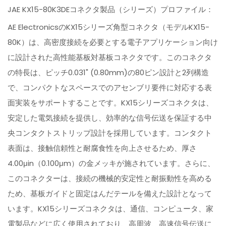
JAE KX15-80K3DEコネクタ製品（シリーズ）プロファイル：
AE ElectronicsのKX15シリーズ角型コネクタ（モデルKX15-
80K）は、高密度接続を必要とする電子アプリケーション向け
に設計された高性能基板対基板コネクタです。このコネクタ
の特長は、ピッチ0.031" (0.80mm)の80ピン設計と2列構造
で、コンパクトなスペースでのアセンブリ要件に対応する表
面実装をサポートすることです。KX15シリーズコネクタは、
安定した電気接続を提供し、効率的な信号伝送を保証する中
央コンタクトストリップ設計を採用しています。コンタクト
表面は、接触信頼性と耐腐食性を向上させるため、厚さ
4.00μin（0.100μm）の金メッキが施されています。さらに、
このコネクターは、接続の機械的安定性と耐振動性を高める
ため、基板ガイドと固定はんだテールを備えた設計となって
います。KX15シリーズコネクタは、通信、コンピュータ、家
電製品などに広く使用されており、高周波、高速信号伝送に