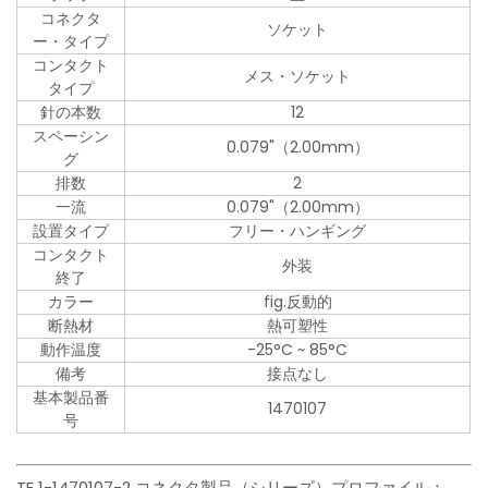
コネクタ
ソケット
ー・タイプ
コンタクト
メス・ソケット
タイプ
針の本数
12
スペーシン
0.079"（2.00mm）
グ
排数
2
一流
0.079"（2.00mm）
設置タイプ
フリー・ハンギング
コンタクト
外装
終了
カラー
fig.反動的
断熱材
熱可塑性
動作温度
-25°C ~ 85°C
備考
接点なし
基本製品番
1470107
号
TE 1-1470107-2 コネクタ製品（シリーズ）プロファイル：