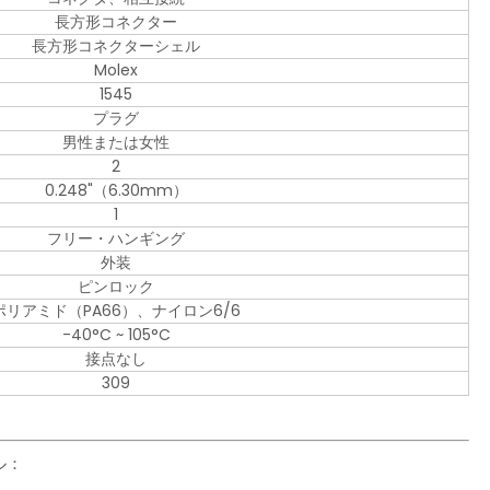
長方形コネクター
長方形コネクターシェル
Molex
1545
プラグ
男性または女性
2
0.248"（6.30mm）
1
フリー・ハンギング
外装
ピンロック
ポリアミド（PA66）、ナイロン6/6
-40°C ~ 105°C
接点なし
309
ル：