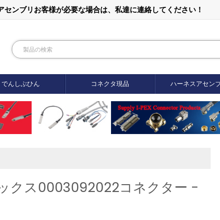
ルアセンブリお客様が必要な場合は、私達に連絡してください！
でんしぶひん
コネクタ現品
ハーネスアセン
クス0003092022コネクター -