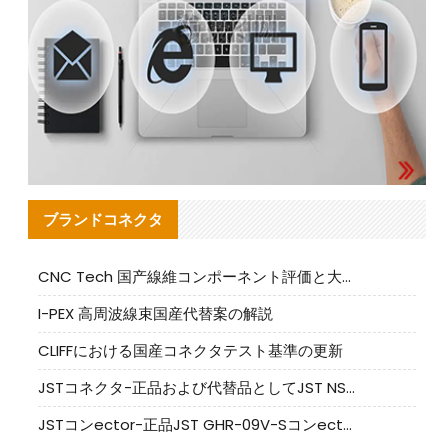
ブランドコネクタ
CNC Tech 国产線維コンポーネント評価と大量生産適合ガイド
I-PEX 高周波線束国産代替案の解説
CLIFFにおける国産コネクタテスト基準の更新
JSTコネクタ-正品および代替品としてJST NSHR-02V-Sコネクタを提供します
JSTコンector-正品JST GHR-09V-Sコンector|代替品提供