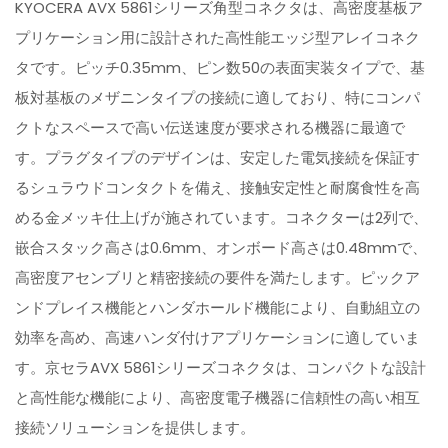
KYOCERA AVX 5861シリーズ角型コネクタは、高密度基板ア
プリケーション用に設計された高性能エッジ型アレイコネク
タです。ピッチ0.35mm、ピン数50の表面実装タイプで、基
板対基板のメザニンタイプの接続に適しており、特にコンパ
クトなスペースで高い伝送速度が要求される機器に最適で
す。プラグタイプのデザインは、安定した電気接続を保証す
るシュラウドコンタクトを備え、接触安定性と耐腐食性を高
める金メッキ仕上げが施されています。コネクターは2列で、
嵌合スタック高さは0.6mm、オンボード高さは0.48mmで、
高密度アセンブリと精密接続の要件を満たします。ピックア
ンドプレイス機能とハンダホールド機能により、自動組立の
効率を高め、高速ハンダ付けアプリケーションに適していま
す。京セラAVX 5861シリーズコネクタは、コンパクトな設計
と高性能な機能により、高密度電子機器に信頼性の高い相互
接続ソリューションを提供します。