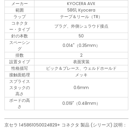
メーカー
KYOCERA AVX
範囲
5861, Kyocera
ラップ
テープ＆リール（TR）
コネクタ
プラグ、外側シュラウド接点
ー・タイプ
針の本数
50
スペーシン
0.014"（0.35mm）
グ
排数
2
設置タイプ
表面実装
性格描写
ピック＆プレース、ウェルドホールド
接触面処理
メッキ
スプライス
スタックの
0.6mm
高さ
ボードの高
0.019"（0.48mm）
さ
京セラ 145861050024829+ コネクタ 製品 (シリーズ) 説明：