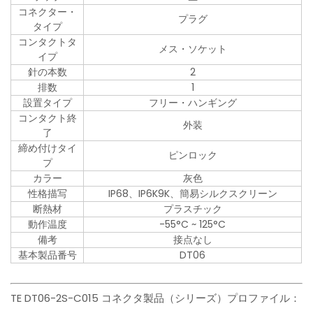
コネクター・
プラグ
タイプ
コンタクトタ
メス・ソケット
イプ
針の本数
2
排数
1
設置タイプ
フリー・ハンギング
コンタクト終
外装
了
締め付けタイ
ピンロック
プ
カラー
灰色
性格描写
IP68、IP6K9K、簡易シルクスクリーン
断熱材
プラスチック
動作温度
-55°C ~ 125°C
備考
接点なし
基本製品番号
DT06
TE DT06-2S-C015 コネクタ製品（シリーズ）プロファイル：