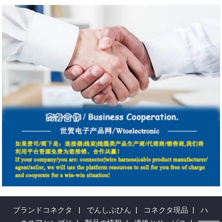
ブランドコネクタ
|
でんしぶひん
|
コネクタ現品
|
ハ