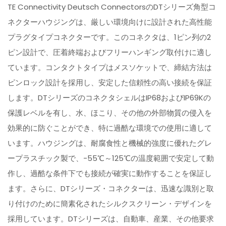
TE Connectivity Deutsch ConnectorsのDTシリーズ角型コ
ネクターハウジングは、厳しい環境向けに設計された高性能
プラグタイプコネクターです。このコネクタは、1ピン列の2
ピン設計で、圧着終端およびフリーハンギング取付けに適し
ています。コンタクトタイプはメスソケットで、締結方法は
ピンロック設計を採用し、安定した信頼性の高い接続を保証
します。DTシリーズのコネクタシェルはIP68およびIP69Kの
保護レベルを有し、水、ほこり、その他の外部物質の侵入を
効果的に防ぐことができ、特に過酷な環境での使用に適して
います。ハウジングは、耐腐食性と機械的強度に優れたグレ
ープラスチック製で、-55℃～125℃の温度範囲で安定して動
作し、過酷な条件下でも接続が確実に動作することを保証し
ます。さらに、DTシリーズ・コネクターは、迅速な識別と取
り付けのために簡素化されたシルクスクリーン・デザインを
採用しています。DTシリーズは、自動車、産業、その他要求