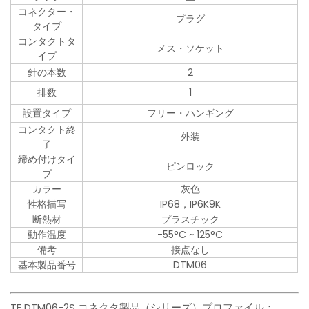
コネクター・
プラグ
タイプ
コンタクトタ
メス・ソケット
イプ
針の本数
2
排数
1
設置タイプ
フリー・ハンギング
コンタクト終
外装
了
締め付けタイ
ピンロック
プ
カラー
灰色
性格描写
IP68，IP6K9K
断熱材
プラスチック
動作温度
-55°C ~ 125°C
備考
接点なし
基本製品番号
DTM06
TE DTM06-2S コネクタ製品（シリーズ）プロファイル：