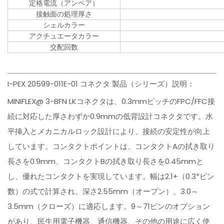
定格電流（アンペア）
接触面の処理厚さ
シェルカラー
アクチュエータカラー
交配回数
I-PEX 20599-011E-01 コネクタ 製品（シリーズ）説明：
MINIFLEX@ 3-BFN LKコネクタは、0.3mmピッチのFPC/FFC接
続に対応した厚さわずか0.9mmの低背設計コネクタです。水
平挿入とメカニカルロック設計により、接続の安定性が向上
しています。コンタクトポイントは、コンタクトAの拭き取り
長さを0.9mm、コンタクトBの拭き取り長さを0.45mmと
し、優れたコンタクトを実現しています。幅は2.1+（0.3*ピン
数）の式で計算され、深さ2.55mm（オープン）、3.0～
3.5mm（クローズ）に適応します。9～71ピンのオプション
があり、民生用電子機器、通信機器、その他の用途に広く使