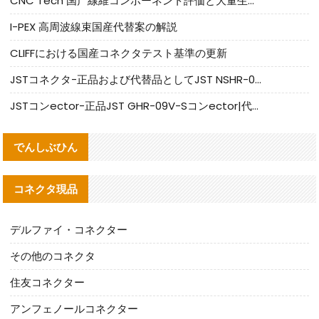
CNC Tech 国产線維コンポーネント評価と大量生産適合ガイド
I-PEX 高周波線束国産代替案の解説
CLIFFにおける国産コネクタテスト基準の更新
JSTコネクタ-正品および代替品としてJST NSHR-02V-Sコネクタを提供します
JSTコンector-正品JST GHR-09V-Sコンector|代替品提供
でんしぶひん
コネクタ現品
デルファイ・コネクター
その他のコネクタ
住友コネクター
アンフェノールコネクター