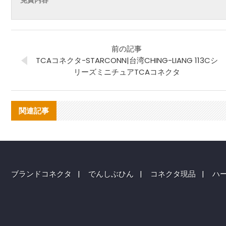
免責内容
前の記事
TCAコネクタ-STARCONN|台湾CHING-LIANG 113Cシ
リーズミニチュアTCAコネクタ
関連記事
ブランドコネクタ
|
でんしぶひん
|
コネクタ現品
|
ハ