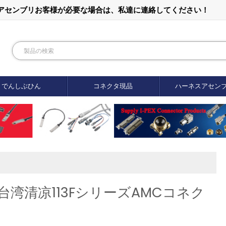
ルアセンブリお客様が必要な場合は、私達に連絡してください！
でんしぶひん
コネクタ現品
ハーネスアセン
nn|台湾清凉113FシリーズAMCコネク