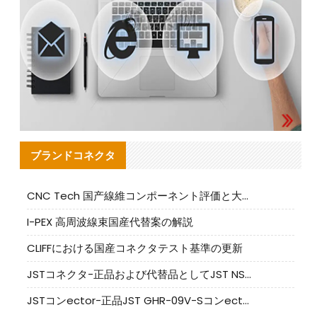
ブランドコネクタ
CNC Tech 国产線維コンポーネント評価と大量生産適合ガイド
I-PEX 高周波線束国産代替案の解説
CLIFFにおける国産コネクタテスト基準の更新
JSTコネクタ-正品および代替品としてJST NSHR-02V-Sコネクタを提供します
JSTコンector-正品JST GHR-09V-Sコンector|代替品提供