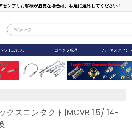
ルアセンブリお客様が必要な場合は、私達に連絡してください！
でんしぶひん
コネクタ現品
ハーネスアセン
コンタクト|MCVR 1,5/ 14-
換