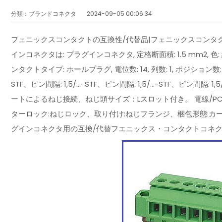
分類：ブランドコネクタ
2024-09-05 00:06:34
フェニックスコンタクトの互換性/代替品|フェニックスコンタクト|フェニ
インコネクタは: プラグインコネクタ, 定格断面積: 1.5 mm2, 色: 緑, 定
ンタクトタイプ: ホールプラグ, 電位数: 14, 列数: 1, ポジション数: 14, 
STF、ピン間隔: 1,5/...-STF、ピン間隔: 1,5/...-STF、ピン間
ートによるねじ接続、ねじ頭サイズ：Lスロット付き。 電線/PCB接続
ターロック:ねじロック、取り付け:ねじフランジ、梱包形態:カートン[Federa
グインコネクタ用の互換/代替フエニックス・コンタクトコネク