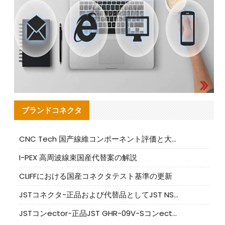
ブランドコネクタ
CNC Tech 国产線維コンポーネント評価と大量生産適合ガイド
I-PEX 高周波線束国産代替案の解説
CLIFFにおける国産コネクタテスト基準の更新
JSTコネクタ-正品および代替品としてJST NSHR-02V-Sコネクタを提供します
JSTコンector-正品JST GHR-09V-Sコンector|代替品提供