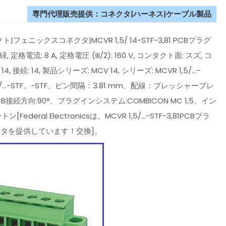
専門代理販売提供：コネクタ|ハーネス|ケーブル製品
ックスコネクタ|MCVR 1,5/ 14-STF-3,81 PCBプラグ
格電流: 8 A, 定格電圧 (III/2): 160 V, コンタクト面: スズ, コ
接続: 14, 製品シリーズ: MCV 14, シリーズ: MCVR 1,5/...-
隔: 1,5/...-STF。-STF、ピン間隔：3.81 mm、配線：プレッシャープレ
方向:90°、プラグインシステム:COMBICON MC 1,5、イン
l Electronicsは、MCVR 1,5/...-STF-3,81PCBプラ
タを提供しています！交換]。