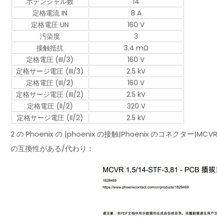
ポテンシャル数
14
定格電流 IN
8 A
定格電圧 UN
160 V
汚染度
3
接触抵抗
3.4 mΩ
定格電圧 (III/3)
160 V
定格サージ電圧 (III/3)
2.5 kV
定格電圧 (III/2)
160 V
定格サージ電圧 (III/2)
2.5 kV
定格電圧 (II/2)
320 V
定格サージ電圧 (II/2)
2.5 kV
2 の Phoenix の |phoenix の接触|Phoenix のコネクター|M
の互換性がある/代わり：