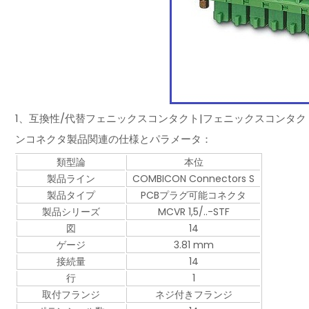
1、互換性/代替フェニックスコンタクト|フェニックスコンタクト|フェニッ
ンコネクタ製品関連の仕様とパラメータ：
類型論
本位
製品ライン
COMBICON Connectors S
製品タイプ
PCBプラグ可能コネクタ
製品シリーズ
MCVR 1,5/..-STF
図
14
ゲージ
3.81 mm
接続量
14
行
1
取付フランジ
ネジ付きフランジ