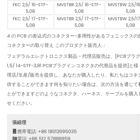
FKC 2,5/ 16-STF-
MVSTBR 2,5/ 16-STF-
MVSTBW 2,5/1
5,08
5,08
5,08
FKC 2,5/ 17-STF-
MVSTBR 2,5/ 17-STF-
MVSTBW 2,5/1
5,08
5,08
5,08
4 の PCB の差込式のコネクター-多用性があるフェニックスの接触を提供
コネクターの取り替え このプロダクト販売人：
フェデラルエレクトロニクス製品 - 代理店販売は、[PCBプラグ
1,5/ 14-STF-3,81 PCBプラグインコネクタの代替品を
理店/生産/販売を提供し、あなたが購入したり、私たちはコネ
供することができます何を知りたい場合は、次の方法を通じて
とができますどのようなコネクタ、ハーネス、ケーブルを購入
せください。
張経理
携帯電話: +86 18012695035
電話: +86 512 57888959