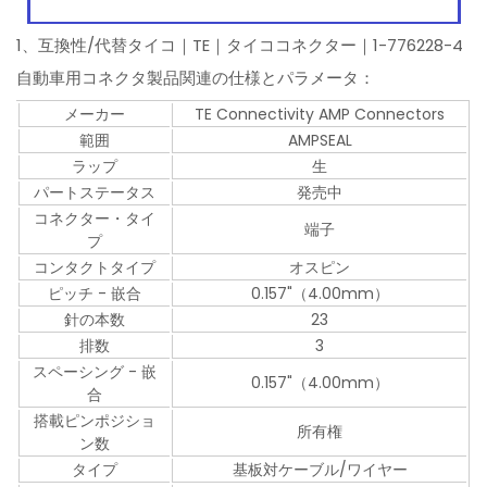
1、互換性/代替タイコ｜TE｜タイココネクター｜1-776228-4
自動車用コネクタ製品関連の仕様とパラメータ：
メーカー
TE Connectivity AMP Connectors
範囲
AMPSEAL
ラップ
生
パートステータス
発売中
コネクター・タイ
端子
プ
コンタクトタイプ
オスピン
ピッチ - 嵌合
0.157"（4.00mm）
針の本数
23
排数
3
スペーシング - 嵌
0.157"（4.00mm）
合
搭載ピンポジショ
所有権
ン数
タイプ
基板対ケーブル/ワイヤー