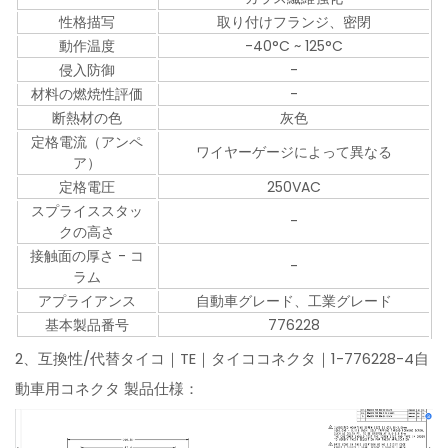
性格描写
取り付けフランジ、密閉
動作温度
-40°C ~ 125°C
侵入防御
-
材料の燃焼性評価
-
断熱材の色
灰色
定格電流（アンペ
ワイヤーゲージによって異なる
ア）
定格電圧
250VAC
スプライススタッ
-
クの高さ
接触面の厚さ - コ
-
ラム
アプライアンス
自動車グレード、工業グレード
基本製品番号
776228
2、互換性/代替タイコ｜TE｜タイココネクタ｜1-776228-4自
動車用コネクタ 製品仕様：