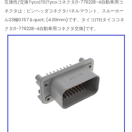
互換性/交換Tyco|TE|Tycoコネクタ|1-776228-4自動車用コ
ネクタは：ピンヘッダコネクタパネルマウント、スルーホー
ル23極0.157＆quot; (4.00mm)です。タイコ|TE|タイココネ
クタ|1-776228-4自動車用コネクタ交換]です。