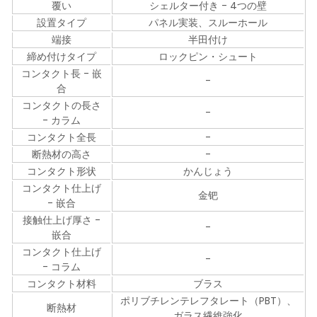
覆い
シェルター付き - 4つの壁
設置タイプ
パネル実装、スルーホール
端接
半田付け
締め付けタイプ
ロックピン・シュート
コンタクト長 - 嵌
-
合
コンタクトの長さ
-
- カラム
コンタクト全長
-
断熱材の高さ
-
コンタクト形状
かんじょう
コンタクト仕上げ
金钯
- 嵌合
接触仕上げ厚さ -
-
嵌合
コンタクト仕上げ
-
- コラム
コンタクト材料
ブラス
ポリブチレンテレフタレート（PBT）、
断熱材
ガラス繊維強化