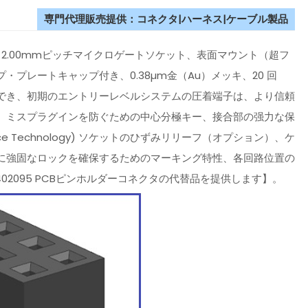
専門代理販売提供：コネクタ|ハーネス|ケーブル製品
クタは、2.00mmピッチマイクロゲートソケット、表面マウント（超フ
プレートキャップ付き、0.38µm金（Au）メッキ、20 回
でき、初期のエントリーレベルシステムの圧着端子は、より信頼
。ミスプラグインを防ぐための中心分極キー、接合部の强力な保
vice Technology) ソケットのひずみリリーフ（オプション）、ケ
に強固なロックを確保するためのマーキング特性、各回路位置の
402095 PCBピンホルダーコネクタの代替品を提供します】。