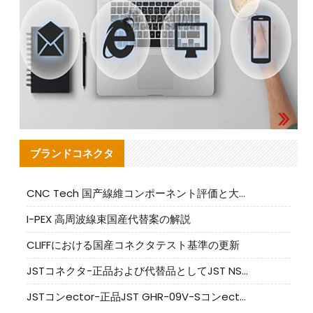
ブランドコネクタ
CNC Tech 国产線維コンポーネント評価と大量生産適合ガイド
I-PEX 高周波線束国産代替案の解説
CLIFFにおける国産コネクタテスト基準の更新
JSTコネクタ-正品および代替品としてJST NSHR-02V-Sコネクタを提供します
JSTコンector-正品JST GHR-09V-Sコンector|代替品提供