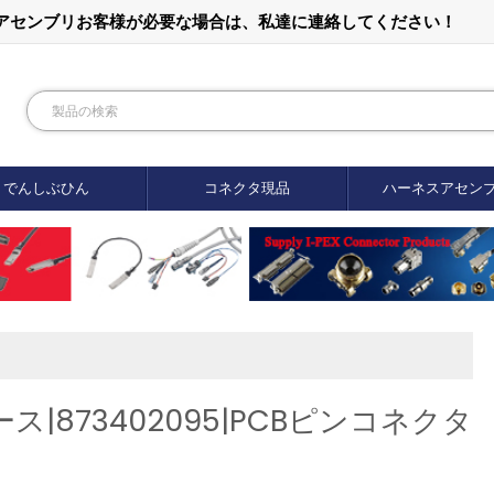
ルアセンブリお客様が必要な場合は、私達に連絡してください！
でんしぶひん
コネクタ現品
ハーネスアセン
|873402095|PCBピンコネクタ