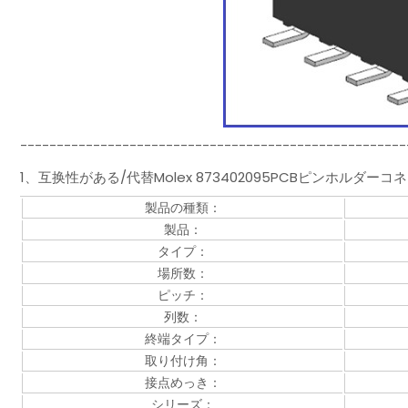
-----------------------------------------------------
1、互换性がある/代替Molex 873402095PCBピンホルダ
製品の種類：
製品：
タイプ：
場所数：
ピッチ：
列数：
終端タイプ：
取り付け角：
接点めっき：
シリーズ：