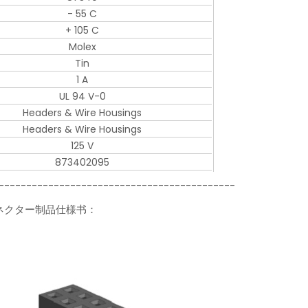
- 55 C
+ 105 C
Molex
Tin
1 A
UL 94 V-0
Headers & Wire Housings
Headers & Wire Housings
125 V
873402095
-------------------------------------------
ーコネクター制品仕様书：