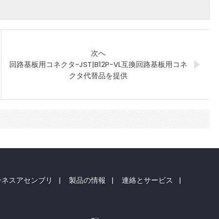
次へ
回路基板用コネクタ-JST|B12P-VL互換回路基板用コネ
クタ代替品を提供
ーネスアセンブリ
|
製品の情報
|
連絡とサービス
|