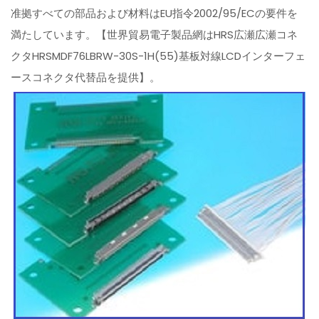
准拠すべての部品および材料はEU指令2002/95/ECの要件を
満たしています。【世界貿易電子製品網はHRS広瀬広瀬コネ
クタHRSMDF76LBRW-30S-1H(55)基板対線LCDインターフェ
ースコネクタ代替品を提供】。