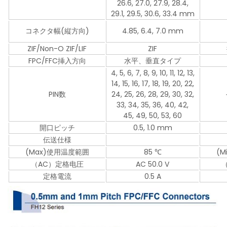
26.6, 27.0, 27.9, 28.4,
29.1, 29.5, 30.6, 33.4 mm
コネクタ幅(縦方向)
4.85, 6.4, 7.0 mm
ZIF/Non-O ZIF/LIF
ZIF
FPC/FFC挿入方向
水平、垂直タイプ
4, 5, 6, 7, 8, 9, 10, 11, 12, 13,
14, 15, 16, 17, 18, 19, 20, 22,
PIN数
24, 25, 26, 28, 29, 30, 32,
33, 34, 35, 36, 40, 42,
45, 49, 50, 53, 60
開口ピッチ
0.5, 1.0 mm
伝送仕様
(Max)使用温度範囲
85 ℃
(
（AC）定格电圧
AC 50.0 V
定格電流
0.5 A