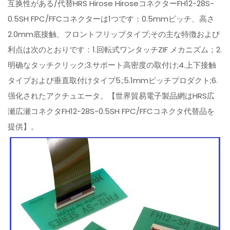
互换性がある/代替HRS Hirose HiroseコネクターFH12-28S-
0.5SH FPC/FFCコネクターは1つです：0.5mmピッチ、高さ
2.0mm底接触、フロントフリップタイプ;その主な特徴および
利点は次のとおりです：1.回転式ワンタッチZIF メカニズム；2.
明确なタッチクリック;3.サポート高密度の取付け;4.上下接触
タイプおよび垂直取付けタイプ5.;5.1mmピッチプロダクト;6.
强化されたアクチュエータ。【世界貿易電子製品網はHRS広
瀬広瀬コネクタFH12-28S-0.5SH FPC/FFCコネクタ代替品を
提供】。