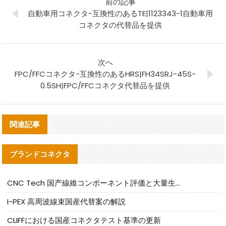
前の記事
自動車用コネクタ-互換性のあるTE|1123343-1自動車用
コネクタの代替品を提供
次へ
FPC/FFCコネクタ-互換性のあるHRS|FH34SRJ-45S-
0.5SH|FPC/FFCコネクタ代替品を提供
関連記事
ブランドコネクタ
CNC Tech 国产線維コンポーネント評価と大量生産適合ガイド
I-PEX 高周波線束国産代替案の解説
CLIFFにおける国産コネクタテスト基準の更新