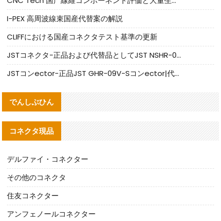
CNC Tech 国产線維コンポーネント評価と大量生産適合ガイド
I-PEX 高周波線束国産代替案の解説
CLIFFにおける国産コネクタテスト基準の更新
JSTコネクタ-正品および代替品としてJST NSHR-02V-Sコネクタを提供します
JSTコンector-正品JST GHR-09V-Sコンector|代替品提供
でんしぶひん
コネクタ現品
デルファイ・コネクター
その他のコネクタ
住友コネクター
アンフェノールコネクター