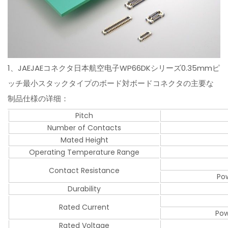
1、JAEJAEコネクタ日本航空电子WP66DKシリーズ0.35mmピ
ッチ最小スタックタイプのボード対ボードコネクタの主要な
制品仕様の详细：
Pitch
Number of Contacts
Mated Height
Operating Temperature Range
Contact Resistance
Pow
Durability
Rated Current
Pow
Rated Voltage