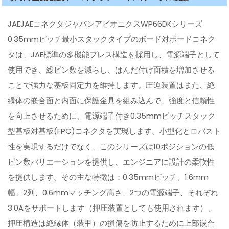
JAEJAEコネクタジャパンアビオニクスWP66DKシリーズ
0.35mmピッチ最小スタックタイプのボード対ボードコネク
タは、JAE標準の多機能プレス構造を採用し、電源端子として
使用でき、総ピン数を減らし、はんだ付け面積を増加させる
ことで強力な基板固定力を維持します。圧迫装置はまた、絶
縁体の嵌合面と内面に保護金具を組み込んで、強度と信頼性
を向上させるために、電源端子付き0.35mmピッチスタック
型基板対基板(FPC)コネクタを実現します。小型化とロバスト
性を実現するだけでなく、このシリーズは10ポジションの低
ピン数バリエーションを提供し、エンジニアに設計の柔軟性
を提供します。その主な特徴は：0.35mmピッチ、1.6mm
幅、2列、0.6mmマッチング高さ、2つの電源端子、それぞれ
3.0Aをサポートします（押圧装置としても使用されます）、
押圧構造は絶縁体（装甲）の損傷を防止するために上部嵌合