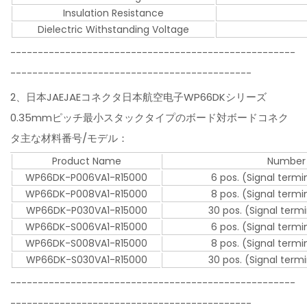
Insulation Resistance
Dielectric Withstanding Voltage
----------------------------------------------------
--------------------------------------------
2、日本JAEJAEコネクタ日本航空电子WP66DKシリーズ
0.35mmピッチ最小スタックタイプのボード対ボードコネク
タ主な材料番号/モデル：
Product Name
Number 
WP66DK-P006VA1-R15000
6 pos. (Signal termi
WP66DK-P008VA1-R15000
8 pos. (Signal termi
WP66DK-P030VA1-R15000
30 pos. (Signal term
WP66DK-S006VA1-R15000
6 pos. (Signal termi
WP66DK-S008VA1-R15000
8 pos. (Signal termi
WP66DK-S030VA1-R15000
30 pos. (Signal term
----------------------------------------------------
--------------------------------------------