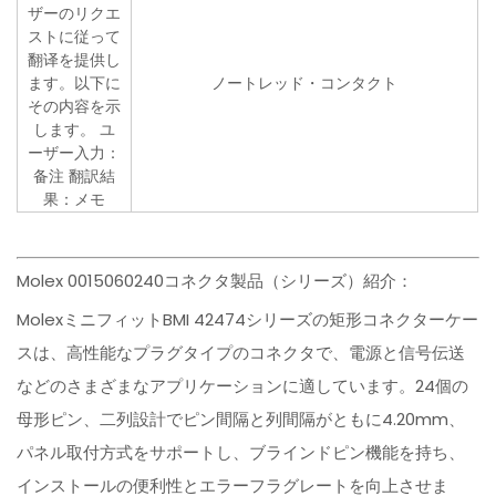
ザーのリクエ
ストに従って
翻译を提供し
ます。以下に
ノートレッド・コンタクト
その内容を示
します。 ユ
ーザー入力：
备注 翻訳結
果：メモ
Molex 0015060240コネクタ製品（シリーズ）紹介：
MolexミニフィットBMI 42474シリーズの矩形コネクターケー
スは、高性能なプラグタイプのコネクタで、電源と信号伝送
などのさまざまなアプリケーションに適しています。24個の
母形ピン、二列設計でピン間隔と列間隔がともに4.20mm、
パネル取付方式をサポートし、ブラインドピン機能を持ち、
インストールの便利性とエラーフラグレートを向上させま