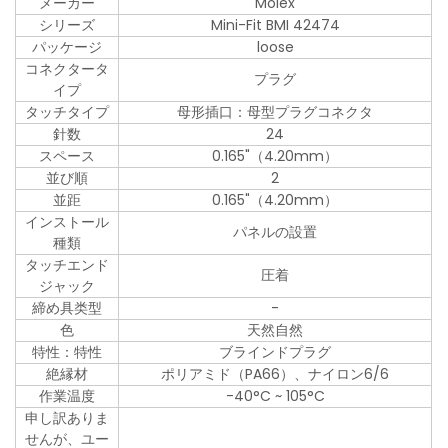
メーカー
Molex
シリーズ
Mini-Fit BMI 42474
パッケージ
loose
コネクタータ
プラグ
イプ
タッチタイプ
母形插口：母型プラグコネクタ
針数
24
スペース
0.165"（4.20mm）
並び順
2
並距
0.165"（4.20mm）
インストール
パネルの設置
種類
タッチエンド
圧着
ジャック
締め具类型
-
色
天然自然
特性：特性
ブラインドプラグ
絶縁材
ポリアミド（PA66）、ナイロン6/6
作業温度
-40°C ~ 105°C
申し訳ありま
せんが、ユー