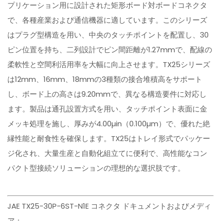
プリケーション用に設計された矩形ボード対ボードコネクタ
で、各種産業および通信機器に適しています。このシリーズ
はプラグ型構造を用い、中央のタッチポイントを配置し、30
ピン位置を持ち、二列設計でピン間距離が1.27mmで、配線の
柔軟性と空間利活用率を大幅に向上させます。TX25シリーズ
は12mm、16mm、18mmの3種類の接合堆積高をサポート
し、ボード上の高さは9.20mmで、異なる構造要件に対応し
ます。製品は通孔設置方式を用い、タッチポイント表面に金
メッキ処理を施し、厚みが4.00µin（0.100µm）で、優れた絶
縁性能と耐食性を確保します。TX25はトレイ形式でパッケー
ジ化され、大量生産と自動化組立てに便利で、高性能なコン
パクト型接続ソリューションの理想的な選択肢です。
JAE TX25-30P-6ST-N1E コネクタ ドキュメントおよびメディ
ア：