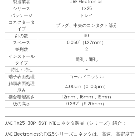
製造業者
JAE Electronics
シリーズ
TX25
パッケージ
トレイ
コネクタータ
プラグ、中央のコンタクト部分
イプ
針の数
30
スペース
0.050"（1.27mm）
並列数
2
インストール
通孔：通孔
タイプ
特性：特性
-
端子表面処理
ゴールドニッケル
触頭表面処理
4.00µin（0.100µm）
厚み
接合積層高さ
12mm，16mm，18mm
板の高さ
0.362"（9.20mm）
JAE TX25-30P-6ST-N1Eコネクタ製品（シリーズ）紹介：
JAE ElectronicsのTX25シリーズコネクタは、高速、高密度ア