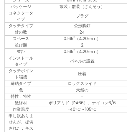
シリーズ
Mini-Fit Jr 5559
パッケージ
散装：散装（さんそう）
コネクタータ
プラグ
イプ
タッチタイプ
公形脚釘
針の数
24
スペース
0.165"（4.20mm）
並び順
2
並距
0.165"（4.20mm）
インストール
パネルの設置
タイプ
タッチポイン
圧着
ト端接
締結タイプ
ロックスライド
色
天然の
特性：特性
-
絶縁材
ポリアミド（PA66）、ナイロン6/6
作業温度
-40°C ~ 105°C
申し訳ありま
せんが、提供
されたテキス