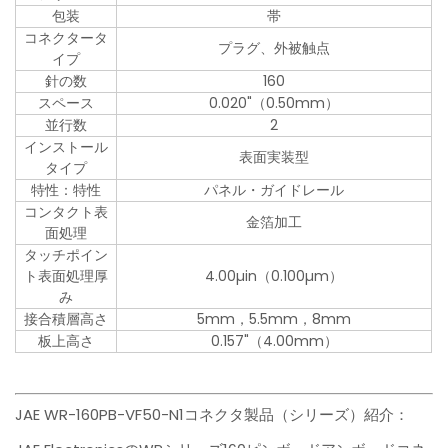
包装
帯
コネクタータ
プラグ、外被触点
イプ
針の数
160
スペース
0.020"（0.50mm）
並行数
2
インストール
表面実装型
タイプ
特性：特性
パネル・ガイドレール
コンタクト表
金箔加工
面処理
タッチポイン
ト表面処理厚
4.00µin（0.100µm）
み
接合積層高さ
5mm，5.5mm，8mm
板上高さ
0.157"（4.00mm）
JAE WR-160PB-VF50-N1コネクタ製品（シリーズ）紹介：