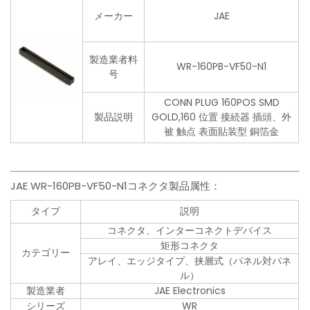
メーカー
JAE
製造業者料
WR-160PB-VF50-N1
号
CONN PLUG 160POS SMD
製品説明
GOLD,160 位置 接続器 插頭、外
被 触点 表面貼装型 銅箔金
JAE WR-160PB-VF50-N1コネクタ製品属性：
タイプ
説明
コネクタ、インターコネクトデバイス
矩形コネクタ
カテゴリー
アレイ、エッジタイプ、挟層式（パネル対パネ
ル）
製造業者
JAE Electronics
シリーズ
WR