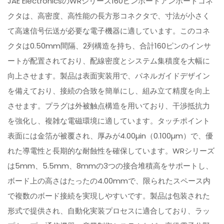
JAE ElectronicsのWRシリーズ160ピンボードアンボードコネ
クタは、高密度、高性能の長方形コネクタで、寸法が小さく
て高速信号伝送が必要な電子機器に適しています。このコネ
クタは0.50mm間隔、2列構造を持ち、合計160ピンのインサ
ートが配置されており、配線密度とシステム集積度を大幅に
向上させます。製品は表面実装用で、パネルガイドデザイン
を備えており、接続の合致を簡単にし、組み立て精度を向上
させます。プラグは外被触点構造を用いており、干渉抵抗力
を強化し、複雑な電磁環境に適しています。タッチポイント
表面には金箔が被覆され、厚みが4.00µin（0.100µm）で、優
れた導電性と長期的な耐蝕性を確保しています。WRシリーズ
は5mm、5.5mm、8mmの3つの接合堆積高をサポートし、
ボード上の高さはたったの4.00mmで、限られたスペース内
で複数のボード接続を実現しやすいです。製品は包装された
形式で提供され、自動化実装プロセスに適合しており、ラッ