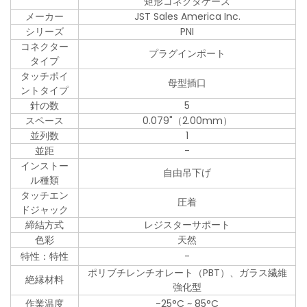
矩形コネクタケース
メーカー
JST Sales America Inc.
シリーズ
PNI
コネクター
プラグインポート
タイプ
タッチポイ
母型插口
ントタイプ
針の数
5
スペース
0.079"（2.00mm）
並列数
1
並距
-
インストー
自由吊下げ
ル種類
タッチエン
圧着
ドジャック
締結方式
レジスターサポート
色彩
天然
特性：特性
-
ポリブチレンチオレート（PBT）、ガラス繊維
絶縁材料
強化型
作業温度
-25°C ~ 85°C