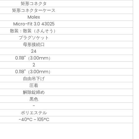
矩形コネクタ
矩形コネクターケース
Molex
Micro-Fit 3.0 43025
散装：散装（さんそう）
プラグソケット
母形接続口
24
0.118"（3.00mm）
2
0.118"（3.00mm）
自由吊下げ
圧着
解除錠締め
黒色
-
ポリエステル
-40°C ~ 105°C