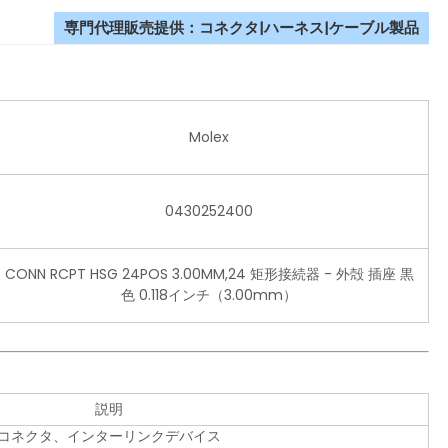
専門代理販売提供：コネクタ|ハーネス|ケーブル製品
Molex
0430252400
CONN RCPT HSG 24POS 3.00MM,24 矩形接続器 - 外殻 插座 黒
色 0.118インチ（3.00mm）
説明
コネクタ、インターリンクデバイス