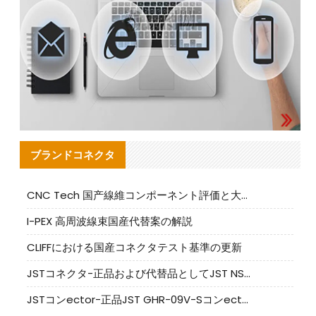
ブランドコネクタ
CNC Tech 国产線維コンポーネント評価と大量生産適合ガイド
I-PEX 高周波線束国産代替案の解説
CLIFFにおける国産コネクタテスト基準の更新
JSTコネクタ-正品および代替品としてJST NSHR-02V-Sコネクタを提供します
JSTコンector-正品JST GHR-09V-Sコンector|代替品提供