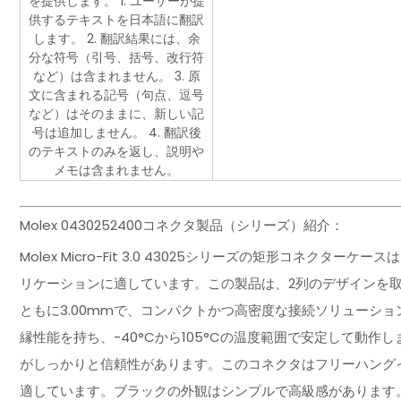
を提供します。 1. ユーザーが提
供するテキストを日本語に翻訳
します。 2. 翻訳結果には、余
分な符号（引号、括号、改行符
など）は含まれません。 3. 原
文に含まれる記号（句点、逗号
など）はそのままに、新しい記
号は追加しません。 4. 翻訳後
のテキストのみを返し、説明や
メモは含まれません。
Molex 0430252400コネクタ製品（シリーズ）紹介：
Molex Micro-Fit 3.0 43025シリーズの矩形コネ
リケーションに適しています。この製品は、2列のデザインを取
ともに3.00mmで、コンパクトかつ高密度な接続ソリューシ
縁性能を持ち、-40°Cから105°Cの温度範囲で安定して動
がしっかりと信頼性があります。このコネクタはフリーハング
適しています。ブラックの外観はシンプルで高級感があります