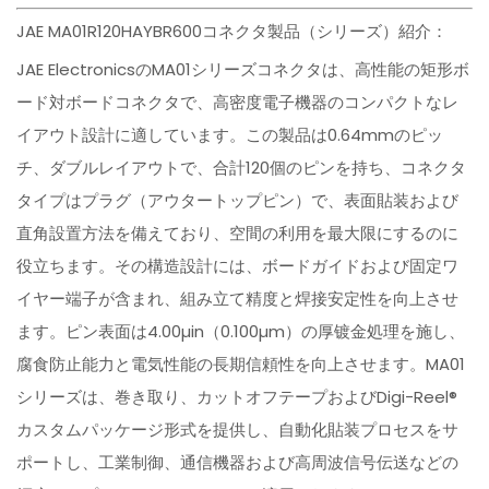
JAE MA01R120HAYBR600コネクタ製品（シリーズ）紹介：
JAE ElectronicsのMA01シリーズコネクタは、高性能の矩形ボ
ード対ボードコネクタで、高密度電子機器のコンパクトなレ
イアウト設計に適しています。この製品は0.64mmのピッ
チ、ダブルレイアウトで、合計120個のピンを持ち、コネクタ
タイプはプラグ（アウタートップピン）で、表面貼装および
直角設置方法を備えており、空間の利用を最大限にするのに
役立ちます。その構造設計には、ボードガイドおよび固定ワ
イヤー端子が含まれ、組み立て精度と焊接安定性を向上させ
ます。ピン表面は4.00µin（0.100µm）の厚镀金処理を施し、
腐食防止能力と電気性能の長期信頼性を向上させます。MA01
シリーズは、巻き取り、カットオフテープおよびDigi-Reel®
カスタムパッケージ形式を提供し、自動化貼装プロセスをサ
ポートし、工業制御、通信機器および高周波信号伝送などの