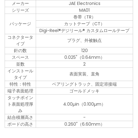
メーカー
JAE Electronics
シリーズ
MA01
巻帯（TR）
パッケージ
カットテープ（CT）
Digi-Reel®デジリール® カスタムロールテープ
コネクタータ
プラグ、外被触点
イプ
針の数
120
スペース
0.025"（0.64mm）
並数
2
インストール
表面実装、直角
タイプ
特性：特性
ベアリングトラック、固定溶接端
端子表面処理
ゴールドメッキ
タッチポイン
ト表面処理厚
4.00µin（0.100µm）
み
結合積層高さ
-
ボードの高さ
0.260"（6.60mm）