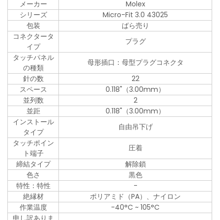
メーカー
Molex
シリーズ
Micro-Fit 3.0 43025
包装
ばら売り
コネクタータ
プラグ
イプ
タッチパネル
母形插口：母型プラグコネクタ
の種類
針の数
22
スペース
0.118"（3.00mm）
並列数
2
並距
0.118"（3.00mm）
インストール
自由吊下げ
タイプ
タッチポイン
圧着
ト端子
締結タイプ
解除鎖
色さ
黒色
特性：特性
-
絶縁材
ポリアミド（PA）、ナイロン
作業温度
-40°C ~ 105°C
申し訳ありま