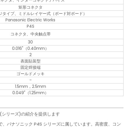
コネクタ、インターコネクトデバイス
矩形コネクタ
ジタイプ、ミドルレイヤー式（ボード対ボード）
Panasonic Electric Works
P4S
コネクタ、中央触点帯
30
0.016"（0.40mm）
2
表面貼装型
固定焊接端
ゴールドメッキ
-
1.5mm，2.5mm
0.049"（1.25mm）
製品(シリーズ)の紹介を提供します
接器で、パナソニック P4S シリーズに属しています。高密度、コン