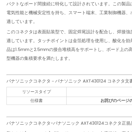
パクトなボード間接続に特化して設計されています。この製品は
電気性能と機械安定性を持ち、スマート端末、工業制御機器、
適しています。
このコネクタは表面貼装型で、固定焊尾設計を配合し、焊接強
適しています。タッチポイントは金箔処理を使用し、酸化を効
品は1.5mmと2.5mmの接合堆積高をサポートし、ボード上の
型機器の集積要求を満たします。
パナソニックコネクタ－パナソニック AXT430124 コネクタ
リソースタイプ
仕様書
お詫びのページ
パナソニックコネクタ-パナソニック AXT430124コネクタ