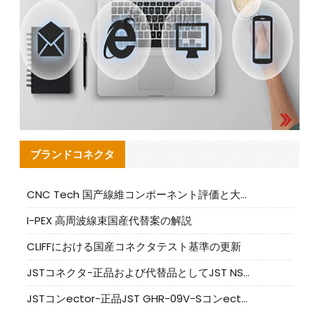
ブランドコネクタ
CNC Tech 国产線維コンポーネント評価と大量生産適合ガイド
I-PEX 高周波線束国産代替案の解説
CLIFFにおける国産コネクタテスト基準の更新
JSTコネクタ-正品および代替品としてJST NSHR-02V-Sコネクタを提供します
JSTコンector-正品JST GHR-09V-Sコンector|代替品提供