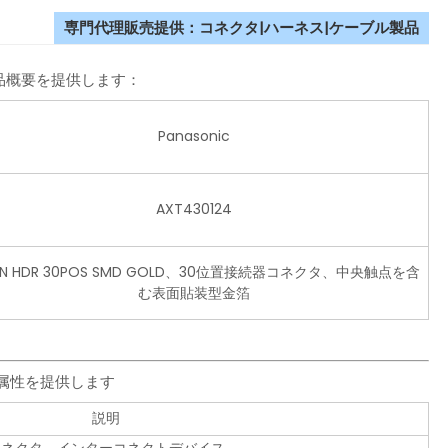
専門代理販売提供：コネクタ|ハーネス|ケーブル製品
製品概要を提供します：
Panasonic
AXT430124
N HDR 30POS SMD GOLD、30位置接続器コネクタ、中央触点を含
む表面貼装型金箔
品属性を提供します
説明