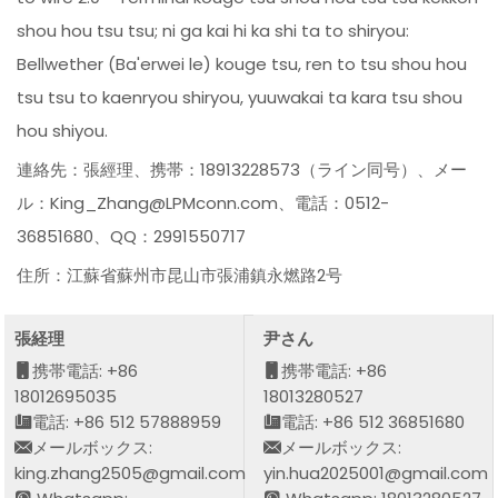
shou hou tsu tsu; ni ga kai hi ka shi ta to shiryou:
Bellwether (Ba'erwei le) kouge tsu, ren to tsu shou hou
tsu tsu to kaenryou shiryou, yuuwakai ta kara tsu shou
hou shiyou.
連絡先：張經理、携帯：18913228573（ライン同号）、メー
ル：King_Zhang@LPMconn.com、電話：0512-
36851680、QQ：2991550717
住所：江蘇省蘇州市昆山市張浦鎮永燃路2号
張経理
尹さん
携帯電話: +86
携帯電話: +86
18012695035
18013280527
電話: +86 512 57888959
電話: +86 512 36851680
メールボックス:
メールボックス:
king.zhang2505@gmail.com
yin.hua2025001@gmail.com