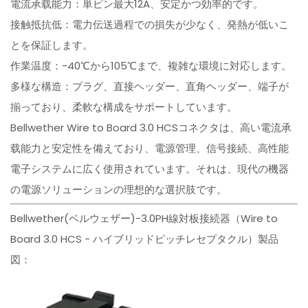
電流承载能力：単ピン最大12A、安定かつ効率的です。
接触抵抗低：電力伝送過程での損失が少なく、発熱が低いこ
とを保証します。
作業温度：-40℃から105℃まで、複雑な環境に対応します。
多様な構造：プラグ、直接ヘッダー、直角ヘッダー、端子が
揃っており、柔軟な構成をサポートしています。
Bellwether Wire to Board 3.0 HCSコネクタは、高い電流承
载能力と安定性を備えており、電源管理、信号接続、高性能
電子システムに広く使用されています。それは、現代の機器
の電源ソリューションの理想的な選択肢です。
Bellwether(ベルウェザー)-3.0PH線対板接続器（Wire to
Board 3.0 HCS - ハイブリッドピッチレセプタクル）製品
図：