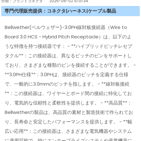
分類：ブランドコネクタ
2025-06-02 10:01:34
専門代理販売提供：コネクタ|ハーネス|ケーブル製品
Bellwether(ベルウェザー)-3.0PH線対板接続器（Wire to
Board 3.0 HCS - Hybrid Pitch Receptacle）は、以下のよ
うな特徴を持つ接続器です： - **ハイブリッドピッチレセプ
タクル**：この接続器は、異なるピッチのピンをサポートし
ており、さまざまな種類のピンを接続することができます。 -
**3.0PH仕様**：3.0PHは、接続器のピッチを定義する仕様
で、一般的に3.0mmのピッチを指します。 - **線対板接続
**：この接続器は、ワイヤーとボード間の接続に特化してお
り、電気的な信頼性と柔軟性を提供します。 - **高品質**：
Bellwetherの製品は、高品質の素材と製造技術で作られてお
り、長寿命と安定したパフォーマンスを提供します。 - **幅
広い応用**：この接続器は、さまざまな電気機器やシステム
に適用可能で、特にエンタープライズシステムや産業機器に