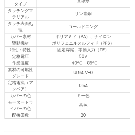
直線形
タイプ
タッチングマ
リン青銅
テリアル
タッチ表面処
ゴールドニング
理
カバー素材
ポリアミド（PA）、ナイロン
駆動機材
ポリフェニルスルフィド（PPS）
特性：特性
固定焊尾、零插入力（ZIF）
定格電圧
50V
作業温度
-40°C ~ 85°C
素材の可燃性
UL94 V-0
グレード
定格電流（ア
0.5A
ンペア）
カバーの色
ミー色
モータードラ
茶色
イバーの色
配接回数
20