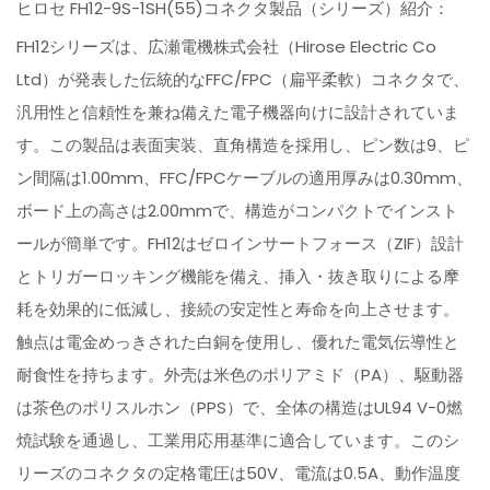
ヒロセ FH12-9S-1SH(55)コネクタ製品（シリーズ）紹介：
FH12シリーズは、広瀬電機株式会社（Hirose Electric Co
Ltd）が発表した伝統的なFFC/FPC（扁平柔軟）コネクタで、
汎用性と信頼性を兼ね備えた電子機器向けに設計されていま
す。この製品は表面実装、直角構造を採用し、ピン数は9、ピ
ン間隔は1.00mm、FFC/FPCケーブルの適用厚みは0.30mm、
ボード上の高さは2.00mmで、構造がコンパクトでインスト
ールが簡単です。FH12はゼロインサートフォース（ZIF）設計
とトリガーロッキング機能を備え、挿入・抜き取りによる摩
耗を効果的に低減し、接続の安定性と寿命を向上させます。
触点は電金めっきされた白銅を使用し、優れた電気伝導性と
耐食性を持ちます。外壳は米色のポリアミド（PA）、駆動器
は茶色のポリスルホン（PPS）で、全体の構造はUL94 V-0燃
焼試験を通過し、工業用応用基準に適合しています。このシ
リーズのコネクタの定格電圧は50V、電流は0.5A、動作温度