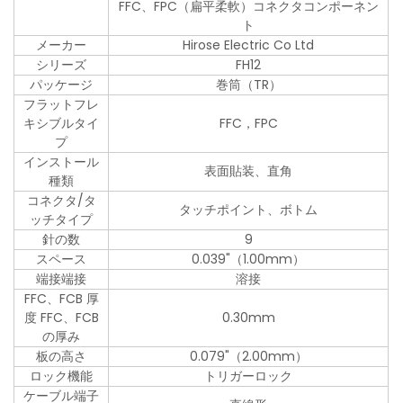
FFC、FPC（扁平柔軟）コネクタコンポーネン
ト
メーカー
Hirose Electric Co Ltd
シリーズ
FH12
パッケージ
巻筒（TR）
フラットフレ
キシブルタイ
FFC，FPC
プ
インストール
表面貼装、直角
種類
コネクタ/タ
タッチポイント、ボトム
ッチタイプ
針の数
9
スペース
0.039"（1.00mm）
端接端接
溶接
FFC、FCB 厚
度 FFC、FCB
0.30mm
の厚み
板の高さ
0.079"（2.00mm）
ロック機能
トリガーロック
ケーブル端子