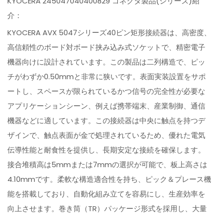
KYOCERA 245047040400829 コネクタ製品(シリーズ)紹
介：
KYOCERA AVX 5047シリーズ40ピン矩形接続器は、高密度、
高信頼性のボード対ボード挟み込み式ソケットで、精密電子
機器向けに設計されています。この製品は二列構造で、ピッ
チがわずか0.50mmと非常に狭いです。表面実装設置をサポ
ートし、スペースが限られているかつ信号の完全性が必要な
アプリケーションシーン、例えば携帯端末、産業制御、通信
機器などに適しています。この接続器は中央に触点を持つデ
ザインで、触点表面が金で処理されているため、優れた電気
伝導性能と耐食性を提供し、長期安定な接続を確保します。
接合堆積高は5mmまたは7mmの選択が可能で、板上高さは
4.10mmです。柔軟な構造適合性を持ち、ピック＆プレース機
能を搭載しており、自動化組み立てを容易にし、生産効率を
向上させます。巻き筒（TR）パッケージ形式を採用し、大量