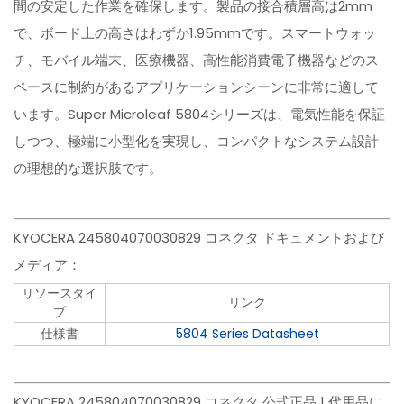
間の安定した作業を確保します。製品の接合積層高は2mm
で、ボード上の高さはわずか1.95mmです。スマートウォッ
チ、モバイル端末、医療機器、高性能消費電子機器などのス
ペースに制約があるアプリケーションシーンに非常に適して
います。Super Microleaf 5804シリーズは、電気性能を保証
しつつ、極端に小型化を実現し、コンパクトなシステム設計
の理想的な選択肢です。
KYOCERA 245804070030829 コネクタ ドキュメントおよび
メディア：
リソースタイ
リンク
プ
仕様書
5804 Series Datasheet
KYOCERA 245804070030829 コネクタ 公式正品 | 代用品に