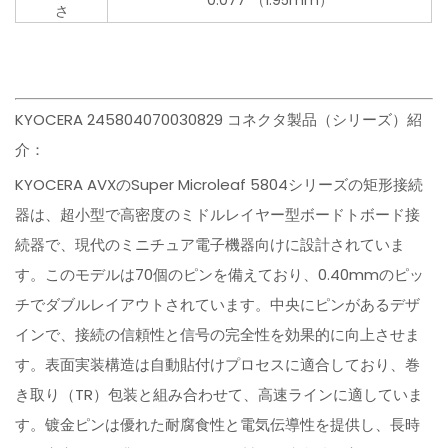
0.077"（1.95mm）
さ
KYOCERA 245804070030829 コネクタ製品（シリーズ）紹
介：
KYOCERA AVXのSuper Microleaf 5804シリーズの矩形接続
器は、超小型で高密度のミドルレイヤー型ボードトボード接
続器で、現代のミニチュア電子機器向けに設計されていま
す。このモデルは70個のピンを備えており、0.40mmのピッ
チでダブルレイアウトされています。中央にピンがあるデザ
インで、接続の信頼性と信号の完全性を効果的に向上させま
す。表面実装構造は自動貼付けプロセスに適合しており、巻
き取り（TR）包装と組み合わせて、高速ラインに適していま
す。镀金ピンは優れた耐腐食性と電気伝導性を提供し、長時