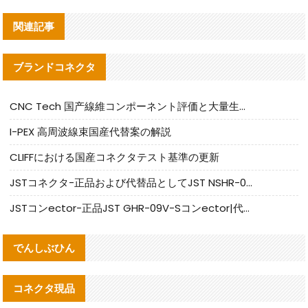
関連記事
ブランドコネクタ
CNC Tech 国产線維コンポーネント評価と大量生産適合ガイド
I-PEX 高周波線束国産代替案の解説
CLIFFにおける国産コネクタテスト基準の更新
JSTコネクタ-正品および代替品としてJST NSHR-02V-Sコネクタを提供します
JSTコンector-正品JST GHR-09V-Sコンector|代替品提供
でんしぶひん
コネクタ現品