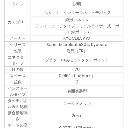
タイプ
説明
コネクタ、インターコネクトデバイス
矩形コネクタ
カテゴリー
アレイ、エッジタイプ、ミドルライナー式（ボ
ード対ボード）
メーカー
KYOCERA AVX
シリーズ
Super Microleaf 5804, Kyocera
包装
巻筒（TR）
コネクター
プラグ、中央にコンタクトポイント
タイプ
針の数
70
スペース
0.016"（0.40mm）
並数
2
インストー
表面実装型
ルタイプ
タッチパネ
ゴールドメッキ
ル表面処理
接合積層高
2mm
さ
ボードの高