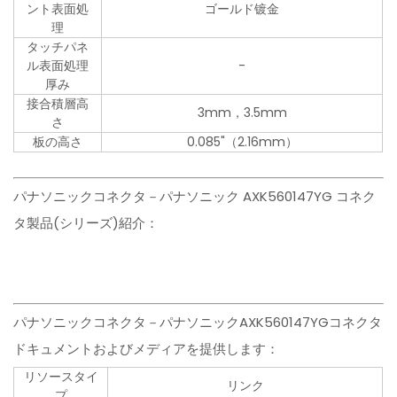
ント表面処
ゴールド镀金
理
タッチパネ
ル表面処理
-
厚み
接合積層高
3mm，3.5mm
さ
板の高さ
0.085"（2.16mm）
パナソニックコネクタ－パナソニック AXK560147YG コネク
タ製品(シリーズ)紹介：
パナソニックコネクタ－パナソニックAXK560147YGコネクタ
ドキュメントおよびメディアを提供します：
リソースタイ
リンク
プ