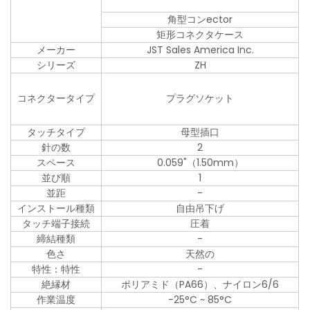
角型コンector
矩形コネクタケース
メーカー
JST Sales America Inc.
シリーズ
ZH
コネクタータイプ
プラグソケット
タッチタイプ
母型插口
針の数
2
スペース
0.059"（1.50mm）
並び順
1
並距
-
インストール種類
自由吊下げ
タッチ端子接続
圧着
締結種類
-
色さ
天然の
特性：特性
-
絶縁材
ポリアミド（PA66）、ナイロン6/6
作業温度
-25°C ~ 85°C