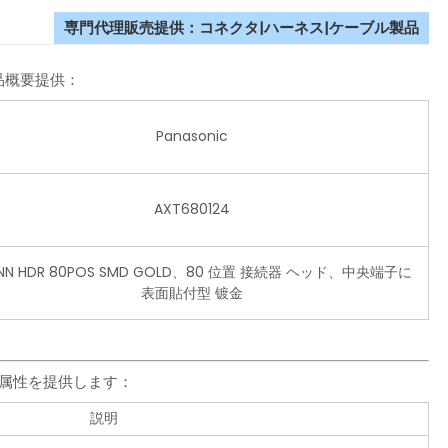
専門代理販売提供：コネクタ|ハーネス|ケーブル製品
製品概要提供：
Panasonic
AXT680124
NN HDR 80POS SMD GOLD、80 位置 接続器 ヘッド、中央端子に
表面貼付型 镀金
製品属性を提供します：
説明