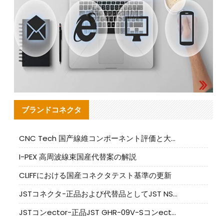
ブランドコネクタ
CNC Tech 国产線維コンポーネント評価と大量生産適合ガイド
I-PEX 高周波線束国産代替案の解説
CLIFFにおける国産コネクタテスト基準の更新
JSTコネクタ-正品および代替品としてJST NSHR-02V-Sコネクタを提供します
JSTコンector-正品JST GHR-09V-Sコンector|代替品提供