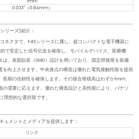
1mm
0.033"（0.84mm）
(シリーズ)紹介：
ードコネクタで、F4Sシリーズに属し、超コンパクトな電子機器に
率的で安定した信号伝送を確保し、モバイルデバイス、医療機
タは、表面貼装（SMD）設計を用いており、固定焊接尾を装備
度を向上させます。中央接点の構造は優れた電気接触性能を提供
、長期の信頼性を確保します。その接合堆積高はわずか1mm、
機器の需要に応えます。優れた構造設計と高性能により、パナソ
続に理想的な選択肢です。
タのドキュメントとメディアを提供します：
リンク