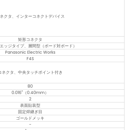
ネクタ、インターコネクトデバイス
矩形コネクタ
エッジタイプ、層間型（ボード対ボード）
Panasonic Electric Works
F4S
コネクタ、中央タッチポイント付き
80
0.016"（0.40mm）
2
表面貼装型
固定焊継ぎ目
ゴールドメッキ
-