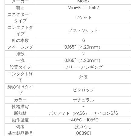
メーカー
Molex
範囲
Mini-Fit Jr 5557
コネクター・
ソケット
タイプ
コンタクトタ
メス・ソケット
イプ
針の本数
6
スペーシング
0.165"（4.20mm）
排数
2
一流
0.165"（4.20mm）
設置タイプ
フリー・ハンギング
コンタクト終
外装
了
締め付けタイ
ピンロック
プ
カラー
ナチュラル
性格描写
-
断熱材
ポリアミド（PA66）、ナイロン6/6
動作温度
-40°C ~ 105°C
備考
接点なし
基本製品番号
003901