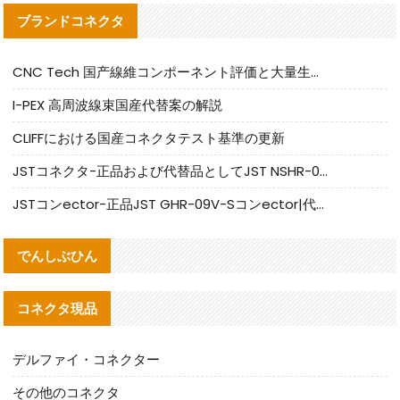
ブランドコネクタ
CNC Tech 国产線維コンポーネント評価と大量生産適合ガイド
I-PEX 高周波線束国産代替案の解説
CLIFFにおける国産コネクタテスト基準の更新
JSTコネクタ-正品および代替品としてJST NSHR-02V-Sコネクタを提供します
JSTコンector-正品JST GHR-09V-Sコンector|代替品提供
でんしぶひん
コネクタ現品
デルファイ・コネクター
その他のコネクタ