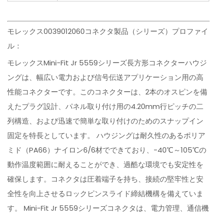
モレックス0039012060コネクタ製品（シリーズ）プロファイ
ル：
モレックスMini-Fit Jr 5559シリーズ長方形コネクターハウジ
ングは、幅広い電力および信号伝送アプリケーション用の高
性能コネクターです。このコネクターは、2本のオスピンを備
えたプラグ設計、パネル取り付け用の4.20mm行ピッチの二
列構造、および迅速で簡単な取り付けのためのスナップイン
固定を特長としています。 ハウジングは耐久性のあるポリア
ミド（PA66）ナイロン6/6材でできており、-40℃～105℃の
動作温度範囲に耐えることができ、過酷な環境でも安定性を
確保します。コネクタは圧着端子を持ち、接続の堅牢性と安
全性を向上させるロックピンスライド締結機構を備えていま
す。 Mini-Fit Jr 5559シリーズコネクタは、電力管理、通信機