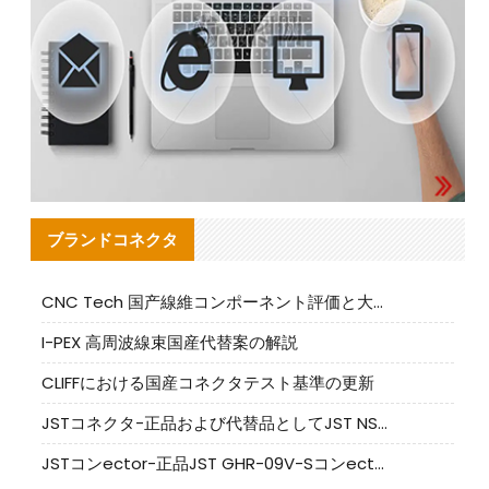
ブランドコネクタ
CNC Tech 国产線維コンポーネント評価と大量生産適合ガイド
I-PEX 高周波線束国産代替案の解説
CLIFFにおける国産コネクタテスト基準の更新
JSTコネクタ-正品および代替品としてJST NSHR-02V-Sコネクタを提供します
JSTコンector-正品JST GHR-09V-Sコンector|代替品提供