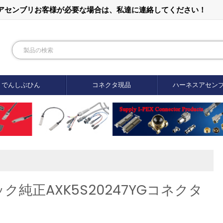
ルアセンブリお客様が必要な場合は、私達に連絡してください！
でんしぶひん
コネクタ現品
ハーネスアセン
純正AXK5S20247YGコネクタ