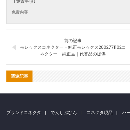
【免責事項】
免責内容
前の記事
モレックスコネクター - 純正モレックス2002771102コ
ネクター - 純正品｜代替品の提供
関連記事
ブランドコネクタ
|
でんしぶひん
|
コネクタ現品
|
ハ