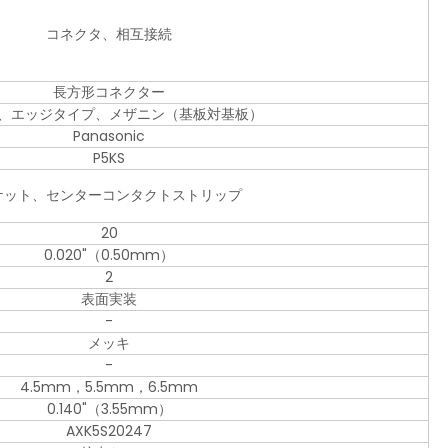
コネクタ、相互接続
長方形コネクター
、エッジタイプ、メザニン（基板対基板）
Panasonic
P5KS
ケット、センターコンタクトストリップ
20
0.020"（0.50mm）
2
表面実装
-
メッキ
-
4.5mm，5.5mm，6.5mm
0.140"（3.55mm）
AXK5S20247