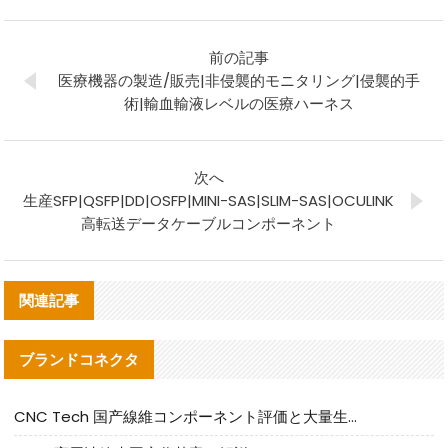
前の記事
医療機器の製造/販売|非侵襲的モニタリング|侵襲的手
術|輸血輸液レベルの医療ハーネス
次へ
生産SFP|QSFP|DD|OSFP|MINI-SAS|SLIM-SAS|OCULINK
高転送データケーブルコンポーネント
関連記事
ブランドコネクタ
CNC Tech 国产線維コンポーネント評価と大量生産適合ガイド