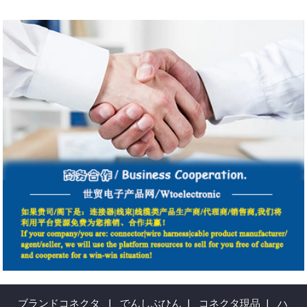
ブランドコネクタ
|
でんしぶひん
|
コネクタ現品
|
ハ