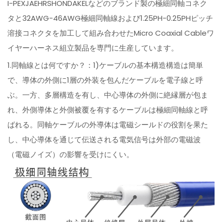
I-PEXJAEHRSHONDAKELなどのブランド製の極細同軸コネク
タと32AWG-46AWG極細同軸線および1.25PH-0.25PHピッチ
溶接コネクタを加工して組み合わせたMicro Coaxial Cableワ
イヤーハーネス組立製品を専門に生産しています。
1.同軸線とは何ですか？：1)ケーブルの基本構造構造は簡単
で、導体の外側に1層の外装を包んだケーブルを電子線と呼
ぶ。一方、多層構造を有し、中心導体の外側に絶縁層が包ま
れ、外側導体と外側被覆を有するケーブルは極細同軸線と呼
ばれる。同軸ケーブルの外導体は電磁シールドの役割を果た
し、中心導体を通じて伝送される電気信号は外部の電磁波
（電磁ノイズ）の影響を受けにくい。