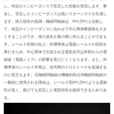
し、特定のインピーダンスで安定した性能を実現します。整
合し、安定したインピーダンスは低いリターンロスを生成し
ます。挿入損失の低減：極細同軸線は、FPC/FFCと比較し
て、特定のインピーダンスに合わせて中心導体断面積を大き
くすることができ、挿入損失を最小限に抑えることができま
す。シールド性能の向上：外層導体は電磁シールドの役割を
果たすため、中心導体で伝送される電気信号は外部からの電
磁波（電磁ノイズ）の影響を受けにくくなります。また、外
層導体のシールド作用は、信号間のクロストークを低減する
のに役立ちます。3)極細同軸線の機械的利点16極細同軸線が
一般的に使用される理由は、シールド型FPC/FFCよりも柔軟
性が高く、曲げても安定した電気特性を維持できるためであ
る。