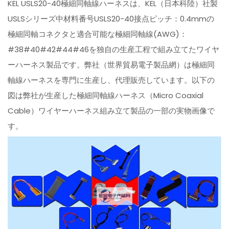
KEL USLS20-40極細同軸線ハーネスは、KEL（日本科陸）社製
USLSシリーズ中材料番号USLS20-40接点ピッチ：0.4mmの
極細同軸コネクタと適合可能な極細同軸線(AWG)：
#38#40#42#44#46を独自の生産工程で組み立てたワイヤ
ーハーネス製品です。弊社（世界貿易電子製品網）は極細同
軸線ハーネスを専門に生産し、代理販売しています。以下の
図は弊社が生産した極細同軸線ハーネス（Micro Coaxial
Cable）ワイヤーハーネス組み立て製品の一部の実物画像で
す。