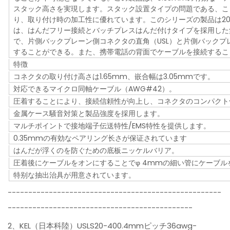
スタック高さを実現します。スタック設置タイプの問題である、こ
り、取り付け時の加工性に優れています。このシリーズの製品は20
は、はんだフリー接続とバッチプレスはんだ付けタイプを採用した
で、片側バックプレーン側コネクタの直角（USL）と片側バックプ
することができる。また、携帯電話の背面でケーブルを接続するこ
特徴
コネクタの取り付け高さは1.65mm、嵌合幅は3.05mmです。
対応できるマイクロ同軸ケーブル（AWG#42）。
圧着することにより、接続信頼性が向上し、コネクタのコンパクト
金属ケース騒音対策と製品強度を採用します。
マルチポイントで接地端子伝送特性/EMS特性を提供します。
0.35mmの有効なペアリング长さが保证されています
はんだが浮くのを防ぐための底板ニッケルバリア。
圧着後にケーブルをオンにすることでφ 4mmの細い管にケーブル
特别な抽出治具が用意されています。
----------------------------------------------------
---------------------------------------------
2、KEL（日本科陸）USLS20-400.4mmピッチ36awg-