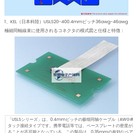
1、KEL（日本科陸）USLS20-400.4mmピッチ36awg-46awg
極細同軸線束に使用されるコネクタの模式図と仕様と特徴：
「USLSシリーズ」は、0.4mmピッチの极细同轴ケーブル（AWG
タック接続タイプです。携帯電話等では、ベースプレートの密度が
ることが不可能となっている。この製品は、0.35mmの有効なペア