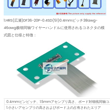
1.HRS(広瀬)DF36-20P-0.4SD(51)0.4mmピッチ38awg-
46awg极细同轴ワイヤーハンドルに使用されるコネクタの模
式図と仕様と特徴：
0.4mmピンピッチ、1.5mmアセンブリ高さ、ボード対细线同轴
1.小さいアセンブリの高さおよびボード上の占有されたエリア