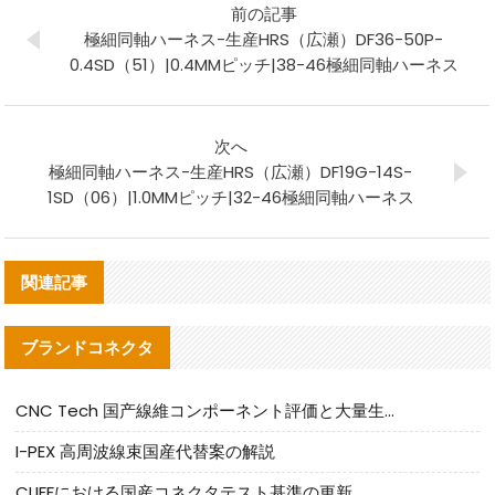
前の記事
極細同軸ハーネス-生産HRS（広瀬）DF36-50P-
0.4SD（51）|0.4MMピッチ|38-46極細同軸ハーネス
次へ
極細同軸ハーネス-生産HRS（広瀬）DF19G-14S-
1SD（06）|1.0MMピッチ|32-46極細同軸ハーネス
関連記事
ブランドコネクタ
CNC Tech 国产線維コンポーネント評価と大量生産適合ガイド
I-PEX 高周波線束国産代替案の解説
CLIFFにおける国産コネクタテスト基準の更新