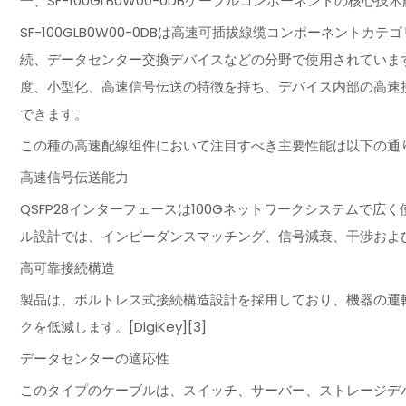
一、SF-100GLB0W00-0DBケーブルコンポーネントの核心技
SF-100GLB0W00-0DBは高速可插拔線缆コンポーネン
続、データセンター交換デバイスなどの分野で使用されています
度、小型化、高速信号伝送の特徴を持ち、デバイス内部の高速
できます。
この種の高速配線组件において注目すべき主要性能は以下の通
高速信号伝送能力
QSFP28インターフェースは100Gネットワークシステムで
ル設計では、インピーダンスマッチング、信号減衰、干渉およ
高可靠接続構造
製品は、ボルトレス式接続構造設計を採用しており、機器の運
クを低減します。[DigiKey][3]
データセンターの適応性
このタイプのケーブルは、スイッチ、サーバー、ストレージデ