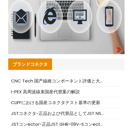
ブランドコネクタ
CNC Tech 国产線維コンポーネント評価と大量生産適合ガイド
I-PEX 高周波線束国産代替案の解説
CLIFFにおける国産コネクタテスト基準の更新
JSTコネクタ-正品および代替品としてJST NSHR-02V-Sコネクタを提供します
JSTコンector-正品JST GHR-09V-Sコンector|代替品提供