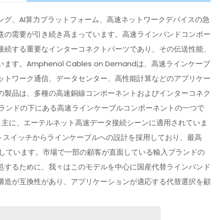
ング、AI算力プラットフォーム、高速ネットワークデバイスの急
送の需要が引き続き高まっています。高速ラインバンドコンポー
接続する重要なインターコネクトパーツであり、その伝送性能、
mphenol Cables on Demandは、高速ラインケーブ
ットワーク通信、データセンター、高性能計算などのアプリケー
の製品は、多種の高速銅線コンポーネントおよびインターコネク
、そのブランドの下にある高速ラインケーブルコンポーネントの一つで
す。主に、エーテルネット高速データ接続シーンに適用されていま
、トスイッチからラインケーブルへの設計を採用しており、最高
ートしています。市場で一部の顧客が直面している輸入ブランドの
処するために、我々はこのモデルを中心に国産代替ラインバンド
構造が互換性があり、アプリケーションが適応する代替選択を顧