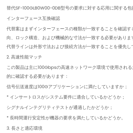
替代SF-100GLB0W00-0DB型号の要求に対する応用に関
インターフェース互換確認
代替案はまずインターフェースの種類が一致することを確認する
向、ロック構造、および機械的な寸法が一致する必要がありま
代替ラインは外形寸法および接続方法が一致することを優先し
2. 高速性能マッチ
この製品は主に100Gbpsの高速ネットワーク環境で使用さ
的に確認する必要があります：
信号伝送速度は100Gアプリケーションに満たしていますか；
* インサートロスがシステム要件に適合しているかどうか；
シグナルインテグリティテストが通過したかどうか；
* 長時間運行安定性が機器の要求を満たしているかどうか。
3. 長さと適応環境