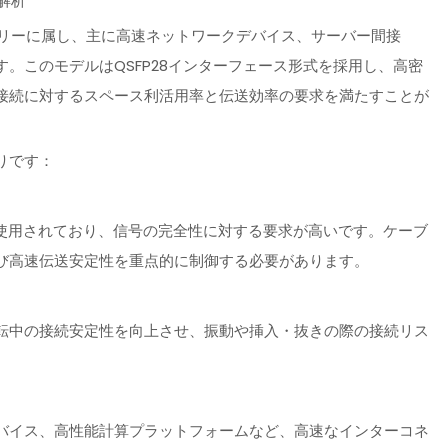
术解析
トカテゴリーに属し、主に高速ネットワークデバイス、サーバー間接
。このモデルはQSFP28インターフェース形式を採用し、高密
接続に対するスペース利活用率と伝送効率の要求を満たすことが
りです：
広く使用されており、信号の完全性に対する要求が高いです。ケーブ
び高速伝送安定性を重点的に制御する必要があります。
転中の接続安定性を向上させ、振動や挿入・抜きの際の接続リス
バイス、高性能計算プラットフォームなど、高速なインターコネ