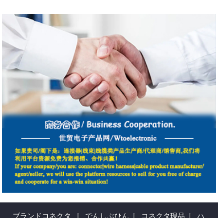
ブランドコネクタ
|
でんしぶひん
|
コネクタ現品
|
ハ