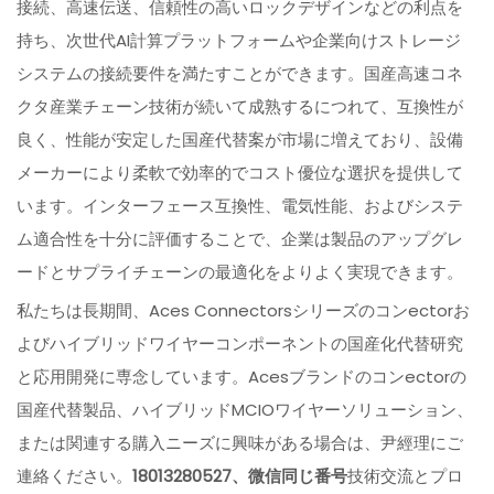
接続、高速伝送、信頼性の高いロックデザインなどの利点を
持ち、次世代AI計算プラットフォームや企業向けストレージ
システムの接続要件を満たすことができます。国産高速コネ
クタ産業チェーン技術が続いて成熟するにつれて、互換性が
良く、性能が安定した国産代替案が市場に増えており、設備
メーカーにより柔軟で効率的でコスト優位な選択を提供して
います。インターフェース互換性、電気性能、およびシステ
ム適合性を十分に評価することで、企業は製品のアップグレ
ードとサプライチェーンの最適化をよりよく実現できます。
私たちは長期間、Aces Connectorsシリーズのコンectorお
よびハイブリッドワイヤーコンポーネントの国産化代替研究
と応用開発に専念しています。Acesブランドのコンectorの
国産代替製品、ハイブリッドMCIOワイヤーソリューション、
または関連する購入ニーズに興味がある場合は、尹經理にご
連絡ください。
18013280527、微信同じ番号
技術交流とプロ