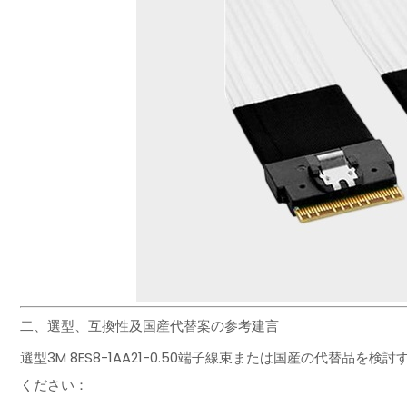
二、選型、互換性及国産代替案の参考建言
選型3M 8ES8-1AA21-0.50端子線束または国産の代替
ください：