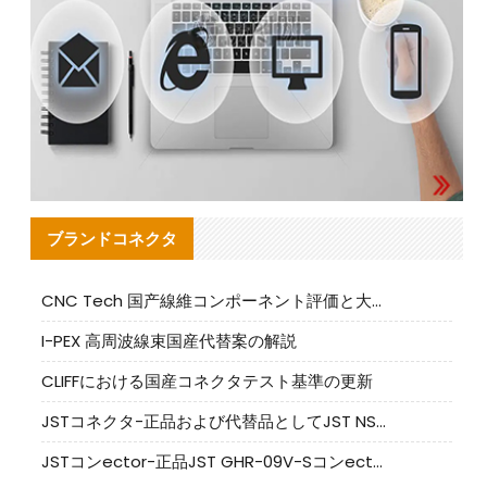
ブランドコネクタ
CNC Tech 国产線維コンポーネント評価と大量生産適合ガイド
I-PEX 高周波線束国産代替案の解説
CLIFFにおける国産コネクタテスト基準の更新
JSTコネクタ-正品および代替品としてJST NSHR-02V-Sコネクタを提供します
JSTコンector-正品JST GHR-09V-Sコンector|代替品提供