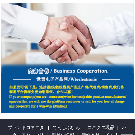
ブランドコネクタ
|
でんしぶひん
|
コネクタ現品
|
ハ