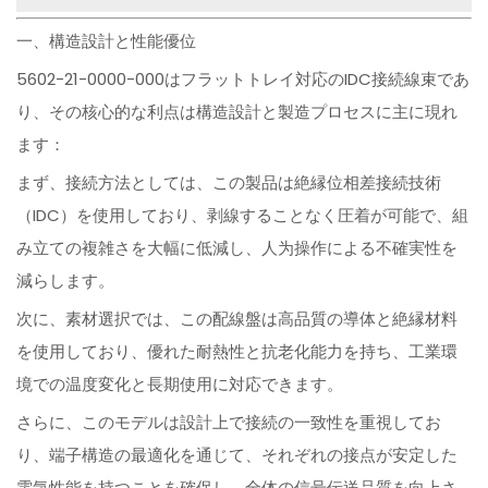
一、構造設計と性能優位
5602-21-0000-000はフラットトレイ対応のIDC接続線束であ
り、その核心的な利点は構造設計と製造プロセスに主に現れ
ます：
まず、接続方法としては、この製品は絶縁位相差接続技術
（IDC）を使用しており、剥線することなく圧着が可能で、組
み立ての複雑さを大幅に低減し、人为操作による不確実性を
減らします。
次に、素材選択では、この配線盤は高品質の導体と絶縁材料
を使用しており、優れた耐熱性と抗老化能力を持ち、工業環
境での温度変化と長期使用に対応できます。
さらに、このモデルは設計上で接続の一致性を重視してお
り、端子構造の最適化を通じて、それぞれの接点が安定した
電気性能を持つことを確保し、全体の信号伝送品質を向上さ