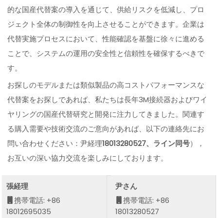
的な国産代替案の導入を通じて、供給リスクを低減し、プロ
ジェクト全体の制御性を向上させることができます。企業は
代替実施プロセスにおいて、性能確認を基盤に徐々に進める
ことで、システムの運用の安全性と信頼性を確保するべきで
す。
お探しのモデルまたは類似製品の高コストパフォーマンスな
代替案をお探しであれば、私たちは長年3M接続器およびワイ
ヤリングの国産代替研究と開発に注力してきました。関連す
る購入需要や技術交流のご意向があれば、以下の連絡先にお
問い合わせください：尹経理
18013280527、ライン同号
），
お互いの深い協力交流を楽しみにしております。
張経理
尹さん
携帯電話: +86
携帯電話: +86
18012695035
18013280527