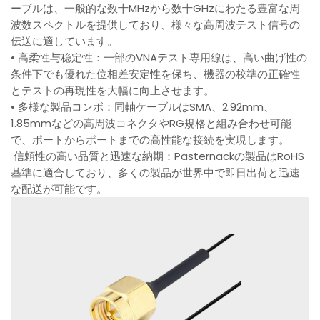
ーブルは、一般的な数十MHzから数十GHzにわたる豊富な周
波数スペクトルを提供しており、様々な高周波テスト信号の
伝送に適しています。
• 高柔性与稳定性：一部のVNAテスト専用線は、高い曲げ性の
条件下でも優れた位相差安定性を保ち、機器の校準の正確性
とテストの再現性を大幅に向上させます。
• 多様な製品コンボ：同軸ケーブルはSMA、2.92mm、
1.85mmなどの高周波コネクタやRG規格と組み合わせ可能
で、ポートからポートまでの高性能な接続を実現します。
信頼性の高い品質と迅速な納期：Pasternackの製品はRoHS
基準に適合しており、多くの製品が世界中で即日出荷と迅速
な配送が可能です。