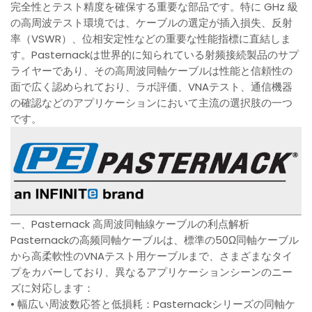
完全性とテスト精度を確保する重要な部品です。特に GHz 級
の高周波テスト環境では、ケーブルの選定が插入損失、反射
率（VSWR）、位相安定性などの重要な性能指標に直結しま
す。Pasternackは世界的に知られている射频接続製品のサプ
ライヤーであり、その高周波同軸ケーブルは性能と信頼性の
面で広く認められており、ラボ評価、VNAテスト、通信機器
の確認などのアプリケーションにおいて主流の選択肢の一つ
です。
一、Pasternack 高周波同軸線ケーブルの利点解析
Pasternackの高频同軸ケーブルは、標準の50Ω同軸ケーブル
から高柔軟性のVNAテスト用ケーブルまで、さまざまなタイ
プをカバーしており、異なるアプリケーションシーンのニー
ズに対応します：
• 幅広い周波数応答と低損耗：Pasternackシリーズの同軸ケ