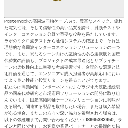
Pasternackの高周波同軸ケーブルは、豊富なスペック、優れ
た電気性能、そして信頼性の高い品質を誇り、射频テストや
インターコネクション分野で重要な役割を果たしています。
ラボのミクロ波テストから通信システムの確認まで、それは
理想的な高周波インターコネクションソリューションの一つ
です。また、異なるシーン向けの互換性のある選択肢と国産
代替案の評価も、プロジェクトの成本最適化とサプライチェ
ーンの柔軟性向上に重要な考慮要素です。合理的な選定と技
術評価を通じて、エンジニアや購入担当者が高频応用におい
てより良い性能と投資リターンを得ることができます。
私たちは高频同軸コンポーネントおよびラジオ周波数接続製
品の国産代替研究と市場応用ソリューションの開発に取り組
んでいます。国産高频同軸ケーブルソリューションに興味が
ある場合、関連する製品を取得したい場合、または購入希望
がある場合、またこの方向で深い協力を希望される場合は、
以下の張經理までお問い合わせください：
18665383950、ラ
インと同じです
）。お客様や業界パートナーとの長期的な協