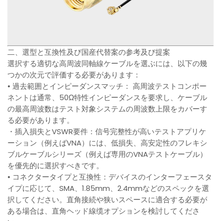
二、選型と互換性及び国産代替案の参考及び提案
選択する適切な高周波同軸線ケーブルを選ぶには、以下の幾
つかの次元で評価する必要があります：
• 過去範囲とインピーダンスマッチ： 高周波テストコンポー
ネントは通常、50Ω特性インピーダンスを要求し、ケーブル
の最高周波数はテスト対象システムの周波数上限をカバーす
る必要があります。
・插入損失とVSWR要件：信号完整性が高いテストアプリケ
ーション（例えばVNA）には、低損失、高安定性のフレキシ
ブルケーブルシリーズ（例えば専用のVNAテストケーブル）
を優先的に選択すべきです。
• コネクタータイプと互換性：デバイスのインターフェースタ
イプに応じて、SMA、1.85mm、2.4mmなどのスペックを選
択してください。直角接続や狭いスペースに適合する必要が
ある場合は、直角ヘッド線缆オプションを検討してくださ