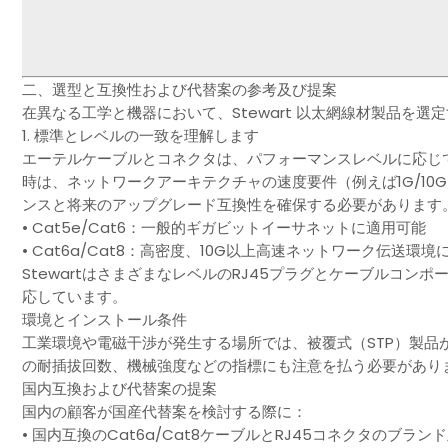
二、選型と互換性および代替案の参考及び提案
在異なる工学と機器において、Stewart 以太網線材製品を
1. 標準とレベルの一致を理解します
エーテルケーブルとコネクタは、パフォーマンスレベルに応じてCa
時は、ネットワークアーキテクチャの速度要件（例えば1G/10
ンスと将来のアップグレード互換性を確保する必要があります
• Cat5e/Cat6：一般的ギガビットイーサネットに適用可能
• Cat6a/Cat8：高密度、10G以上高速ネットワーク伝送環
StewartはさまざまなレベルのRJ45プラグとケーブルコ
応しています。
環境とインストール条件
工業環境や電磁干渉が発生する場所では、被覆式（STP）製品
の耐插拔回数、機械強度などの指標にも注意を払う必要があり
国内互換および代替案の提案
国内の顧客が国産代替案を検討する際に：
• 国内互換のCat6a/Cat8ケーブルとRJ45コネクタのブラ