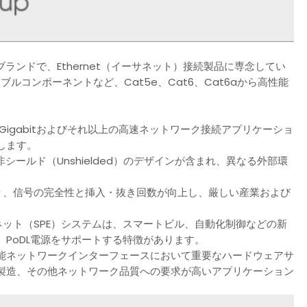
ーションブランドで、Ethernet（イーサネット）接続製品に専念してい
ルコンポーネントなど、Cat5e、Cat6、Cat6aから高性能
10Gigabitおよびそれ以上の高速ネットワーク接続アプリケーショ
します。
非シールド（Unshielded）のデザインが含まれ、異なる外部環
り、信号の完全性と挿入・抜き回数が向上し、厳しい産業および
サネット（SPE）システムは、スマートビル、自動化制御などの新
PoDL電源をサポートする特徴があります。
高性能ネットワークインターフェースにおいて重要なハードウェアサ
製造、その他ネットワーク品質への要求が高いアプリケーション