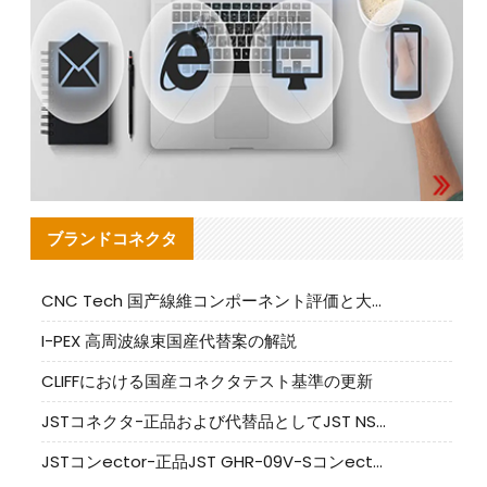
ブランドコネクタ
CNC Tech 国产線維コンポーネント評価と大量生産適合ガイド
I-PEX 高周波線束国産代替案の解説
CLIFFにおける国産コネクタテスト基準の更新
JSTコネクタ-正品および代替品としてJST NSHR-02V-Sコネクタを提供します
JSTコンector-正品JST GHR-09V-Sコンector|代替品提供