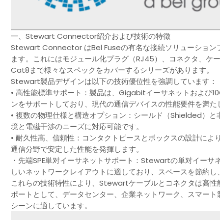
一、Stewart Connector紹介および技術の特徴
Stewart Connector はBel Fuseの有名な接続ソリュ
ます。これにはモジュール化プラグ（RJ45）、コネクタ、ケーブ
Cat8まで様々なスペックをカバーするシリーズがあります。
Stewart製品デザインは以下の技術優位性を強調しています：
• 高性能標準サポート：製品は、Gigabitイーサネットおよび
ンをサポートしており、現代の通信デバイスの性能要件を満た
• 複数の物理仕様と構造オプション：シールド（Shielded）と
境と電磁干渉のニーズに対応可能です。
• 耐久性高、信頼性：コンタクトピースとボックスの設計によ
通信分野で安定した性能を発揮します。
・先端SPE単对イーサネットサポート：Stewartの単对イー
しいネットワークレイアウトに適しており、スペースを節約し、
これらの技術特性により、Stewartケーブルとコネクタは
ポートとして、データセンター、企業ネットワーク、スマート
シーンに適しています。