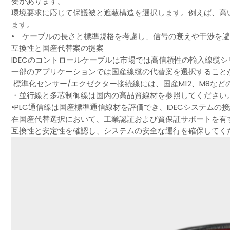
要があります。
環境要求に応じて保護被と遮蔽構造を選択します。例えば、高
ます。
• ケーブルの長さと標準規格を考慮し、信号の衰えや干渉を
互換性と国産代替案の提案
IDECのコントロールケーブルは市場では高信頼性の輸入線缆
一部のアプリケーションでは国産線缆の代替案を選択すること
標準化センサー/エクゼクター接続線には、国産M12、M8な
・並行線と多芯制御線は国内の高品質線材を参照してください
•PLC通信線は国産標準通信線材を評価でき、IDECシステム
在国産代替選択において、工業認証および質保証サポートを有
互換性と安定性を確認し、システムの安全な運行を確保してく