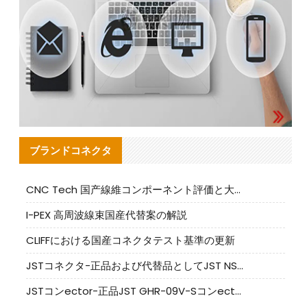
ブランドコネクタ
CNC Tech 国产線維コンポーネント評価と大量生産適合ガイド
I-PEX 高周波線束国産代替案の解説
CLIFFにおける国産コネクタテスト基準の更新
JSTコネクタ-正品および代替品としてJST NSHR-02V-Sコネクタを提供します
JSTコンector-正品JST GHR-09V-Sコンector|代替品提供