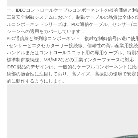
一、IDECコントロールケーブルコンポーネントの核的価値と利
工業安全制御システムにおいて、制御ケーブルの品質は全体の運
ルコンポーネントシリーズは、PLC通信ケーブル、センサー/
シーンへの適用をカバーしています：
PLC通信線と並列線コンポーネント、複雑な制御信号伝送に使
•センサーとエクセカターサー接続線、信頼性の高い産業用接
ハンドルまたはコントロールユニット用の専用ケーブル、特別
標準制御接続線、M8/M12などの工業インターフェースに対応
IDEC製品のデザインは、一般的なケーブルコンポーネントに
続部の適合性に注目しており、高ノイズ、高振動の環境で安定
的に動作するようにします。