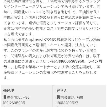
広範な業界適合性を誇り、工場現場で信頼されるクラシック
なインターフェースソリューションであり続けています。同
時に、国産化のトレンドが引き続き進む中で、互換性が良く
性能が安定した国産代替製品も徐々に主流の適用範囲に入っ
てきています。適切な選定とソリューション評価を通じて、
企業は信頼性の高い性能とコスト管理の間でより良いバラン
スを達成できます。
私たちは長年Amphenol CONEC接続器およびケーブル製品
の国産代替研究と市場適用スキームの開発に注力していま
す。このブランドの国産代替方向に関心を持っている場合
や、関連製品の購入および技術選定が必要な場合には、以下
の連絡先にご連絡ください：張経理
18665383950、ライン同
号
）。お客様や業界パートナーとより深い交流を期待し、国
産接続ソリューションの実用化を推進することを目指しま
す。
張経理
尹さん
携帯電話: +86
携帯電話: +86
18012695035
18013280527