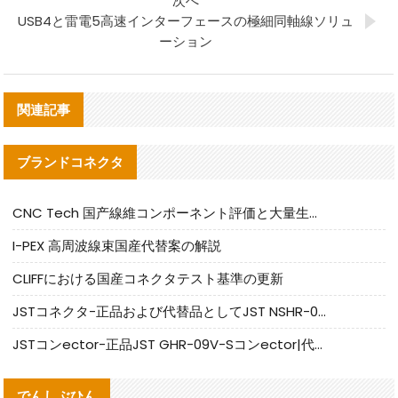
次へ
USB4と雷電5高速インターフェースの極細同軸線ソリュ
ーション
関連記事
ブランドコネクタ
CNC Tech 国产線維コンポーネント評価と大量生産適合ガイド
I-PEX 高周波線束国産代替案の解説
CLIFFにおける国産コネクタテスト基準の更新
JSTコネクタ-正品および代替品としてJST NSHR-02V-Sコネクタを提供します
JSTコンector-正品JST GHR-09V-Sコンector|代替品提供
でんしぶひん