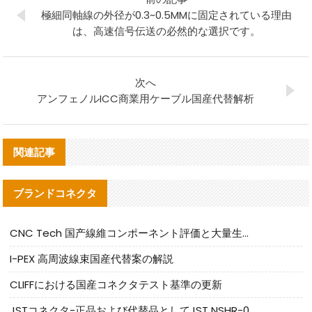
極細同軸線の外径が0.3~0.5MMに固定されている理由
は、高速信号伝送の必然的な選択です。
次へ
アンフェノルICC商業用ケーブル国産代替解析
関連記事
ブランドコネクタ
CNC Tech 国产線維コンポーネント評価と大量生産適合ガイド
I-PEX 高周波線束国産代替案の解説
CLIFFにおける国産コネクタテスト基準の更新
JSTコネクタ-正品および代替品としてJST NSHR-02V-Sコネクタを提供します