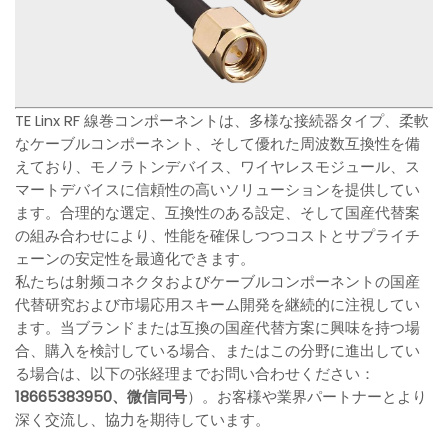
TE Linx RF 線巻コンポーネントは、多様な接続器タイプ、柔軟
なケーブルコンポーネント、そして優れた周波数互換性を備
えており、モノラトンデバイス、ワイヤレスモジュール、ス
マートデバイスに信頼性の高いソリューションを提供してい
ます。合理的な選定、互換性のある設定、そして国産代替案
の組み合わせにより、性能を確保しつつコストとサプライチ
ェーンの安定性を最適化できます。
私たちは射频コネクタおよびケーブルコンポーネントの国産
代替研究および市場応用スキーム開発を継続的に注視してい
ます。当ブランドまたは互換の国産代替方案に興味を持つ場
合、購入を検討している場合、またはこの分野に進出してい
る場合は、以下の张経理までお問い合わせください：
18665383950、微信同号
）。お客様や業界パートナーとより
深く交流し、協力を期待しています。