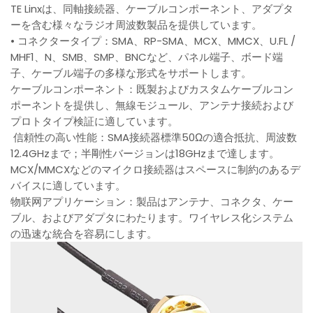
TE Linxは、同軸接続器、ケーブルコンポーネント、アダプタ
ーを含む様々なラジオ周波数製品を提供しています。
• コネクタータイプ：SMA、RP-SMA、MCX、MMCX、U.FL /
MHF1、N、SMB、SMP、BNCなど、パネル端子、ボード端
子、ケーブル端子の多様な形式をサポートします。
ケーブルコンポーネント：既製およびカスタムケーブルコン
ポーネントを提供し、無線モジュール、アンテナ接続および
プロトタイプ検証に適しています。
信頼性の高い性能：SMA接続器標準50Ωの適合抵抗、周波数
12.4GHzまで；半剛性バージョンは18GHzまで達します。
MCX/MMCXなどのマイクロ接続器はスペースに制約のあるデ
バイスに適しています。
物联网アプリケーション：製品はアンテナ、コネクタ、ケー
ブル、およびアダプタにわたります。ワイヤレス化システム
の迅速な統合を容易にします。