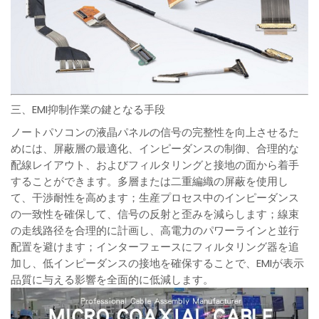
三、EMI抑制作業の鍵となる手段
ノートパソコンの液晶パネルの信号の完整性を向上させるた
めには、屏蔽層の最適化、インピーダンスの制御、合理的な
配線レイアウト、およびフィルタリングと接地の面から着手
することができます。多層または二重編織の屏蔽を使用し
て、干渉耐性を高めます；生産プロセス中のインピーダンス
の一致性を確保して、信号の反射と歪みを減らします；線束
の走线路径を合理的に計画し、高電力のパワーラインと並行
配置を避けます；インターフェースにフィルタリング器を追
加し、低インピーダンスの接地を確保することで、EMIが表示
品質に与える影響を全面的に低減します。