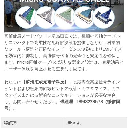
高解像度ノートパソコン液晶画面では、極細の同軸ケーブル
がコンパクトで高柔性な配線解決策を提供しながら、科学的
なシールド構造と正確なインピーダンス制御によりEMIノイズ
を効果的に抑制し、高速信号伝送の完全性と安定性を確保し
ます。micro同軸ケーブルの適切な選定と設計は、表示効果と
ユーザー体験を向上させる重要な手段です。
わたしは
【蘇州汇成元電子科技】
，長期専念高速信号ライン
ビンドおよび極細同軸線ビンドの設計・カスタマイズ。カス
タマイズまたは技術的なコンサルテーションが必要な場合
は、お問い合わせください。
張經理：18913228573（微信同
号）
。
張経理
尹さん