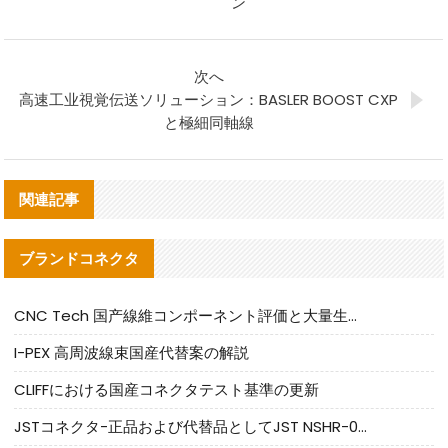
ン
次へ
高速工业視覚伝送ソリューション：BASLER BOOST CXP
と極細同軸線
関連記事
ブランドコネクタ
CNC Tech 国产線維コンポーネント評価と大量生産適合ガイド
I-PEX 高周波線束国産代替案の解説
CLIFFにおける国産コネクタテスト基準の更新
JSTコネクタ-正品および代替品としてJST NSHR-02V-Sコネクタを提供します