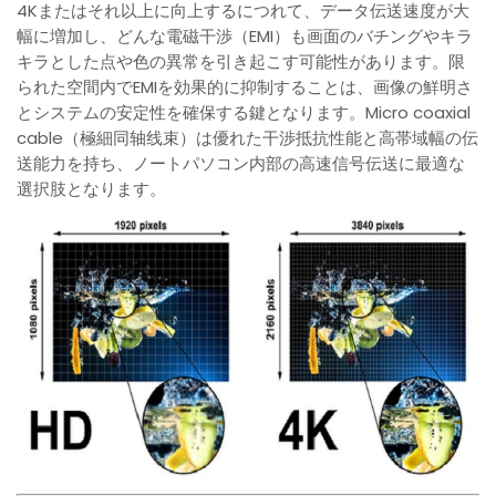
4Kまたはそれ以上に向上するにつれて、データ伝送速度が大
幅に増加し、どんな電磁干渉（EMI）も画面のバチングやキラ
キラとした点や色の異常を引き起こす可能性があります。限
られた空間内でEMIを効果的に抑制することは、画像の鮮明さ
とシステムの安定性を確保する鍵となります。Micro coaxial
cable（極細同轴线束）は優れた干渉抵抗性能と高帯域幅の伝
送能力を持ち、ノートパソコン内部の高速信号伝送に最適な
選択肢となります。