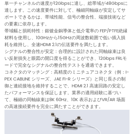
単一チャンネルの速度が12Gbpsに達し、総帯域が48Gbpsに
達します。この速度要件に対して、極細同軸線が安定してサ
ポートできるかは、帯域性能、信号の整合性、端接技術など
の要素に依存します。
帯域幅と損耗特性：銀镀金銅導体と低介電率の FEP/PTFE絶縁
材料を使用し、10GHzから15GHzの周波数範囲で低い插入損
耗を維持し、全速HDMI 2.1の伝送要件を満たします。
シグナルの整合性が安定：合理的に設計された同軸線束は良
い反射損失と眼図の開口度を得ることができ、12Gbps FRLモ
ードで完全なシグナルの整合性テストを通過できます。
コネクタのマッチング：高精度のミニチュアコネクタ（例：I-
PEX CABLINE シリーズ、JAE FI-R シリーズ）と同じ長さの制
御と連続接地を維持することで、HDMI 2.1 高速回路の安定し
たパフォーマンスを保証します。業界の適用経験に基づい
て、極細の同軸線束は8K 60Hz、10K 表示およびVR/AR 场面
の高速接続要件を完全に満たすことができます。