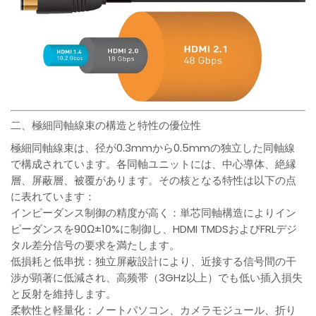
二、極細同軸線束の構造と特性の優位性
極細同軸線束は、径が0.3mmから0.5mmの独立した同軸線
で構成されています。各同軸ユニットには、中心導体、絶縁
層、屏蔽層、被覆があります。その核となる特性は以下の点
に表れています：
インピーダンス制御の精度が高く：単芯同軸構造によりイン
ピーダンスを90Ω±10%に制御し、HDMI TMDSおよびFRLデジ
タル差分信号の要求を満たします。
低損耗と低串扰：独立屏蔽設計により、近接する信号間の干
渉が顕著に低減され、高频帯（3GHz以上）でも低い插入損失
と反射を維持します。
柔軟性と軽量化：ノートパソコン、カメラモジュール、折り