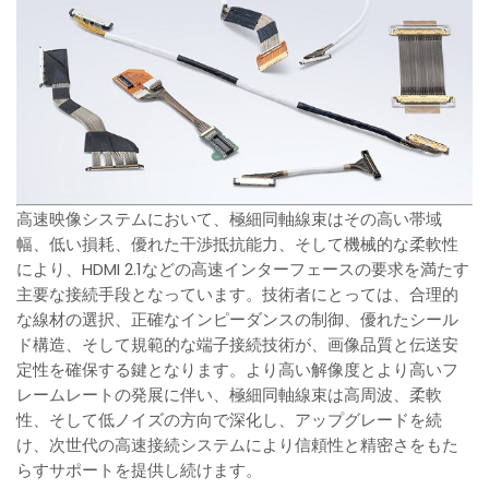
高速映像システムにおいて、極細同軸線束はその高い帯域
幅、低い損耗、優れた干渉抵抗能力、そして機械的な柔軟性
により、HDMI 2.1などの高速インターフェースの要求を満たす
主要な接続手段となっています。技術者にとっては、合理的
な線材の選択、正確なインピーダンスの制御、優れたシール
ド構造、そして規範的な端子接続技術が、画像品質と伝送安
定性を確保する鍵となります。より高い解像度とより高いフ
レームレートの発展に伴い、極細同軸線束は高周波、柔軟
性、そして低ノイズの方向で深化し、アップグレードを続
け、次世代の高速接続システムにより信頼性と精密さをもた
らすサポートを提供し続けます。