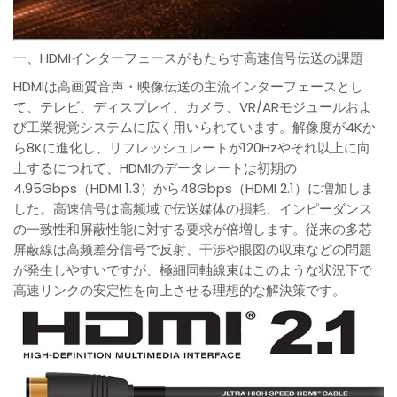
一、HDMIインターフェースがもたらす高速信号伝送の課題
HDMIは高画質音声・映像伝送の主流インターフェースとし
て、テレビ、ディスプレイ、カメラ、VR/ARモジュールおよ
び工業視覚システムに広く用いられています。解像度が4Kか
ら8Kに進化し、リフレッシュレートが120Hzやそれ以上に向
上するにつれて、HDMIのデータレートは初期の
4.95Gbps（HDMI 1.3）から48Gbps（HDMI 2.1）に増加しま
した。高速信号は高频域で伝送媒体の損耗、インピーダンス
の一致性和屏蔽性能に対する要求が倍増します。従来の多芯
屏蔽線は高频差分信号で反射、干渉や眼図の収束などの問題
が発生しやすいですが、極細同軸線束はこのような状況下で
高速リンクの安定性を向上させる理想的な解決策です。