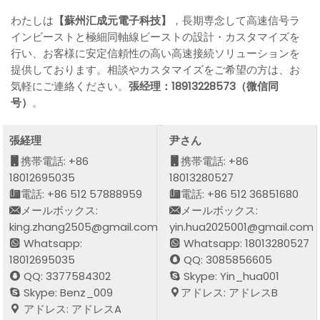
わたしは
【蘇州汇成元電子科技】
，長期専念して高速信号ラ
インビーストと極細同軸線ビーストの設計・カスタマイズを
行い、お客様に安定信頼性の高い高速接続ソリューションを
提供しております。相談やカスタマイズをご希望の方は、お
気軽にご連絡ください。
張经理：18913228573（微信同
号）
。
張経理
尹さん
携帯電話: +86
携帯電話: +86
18012695035
18013280527
電話: +86 512 57888959
電話: +86 512 36851680
メールボックス:
メールボックス:
king.zhang2505@gmail.com
yin.hua2025001@gmail.com
Whatsapp:
Whatsapp: 18013280527
18012695035
QQ: 3085856605
QQ: 3377584302
Skype: Yin_hua001
Skype: Benz_009
アドレス: アドレスB
アドレス: アドレスA