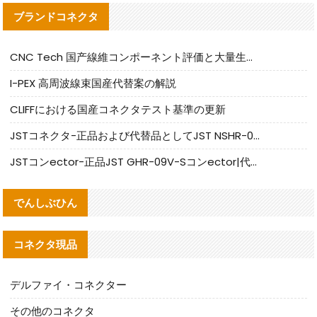
ブランドコネクタ
CNC Tech 国产線維コンポーネント評価と大量生産適合ガイド
I-PEX 高周波線束国産代替案の解説
CLIFFにおける国産コネクタテスト基準の更新
JSTコネクタ-正品および代替品としてJST NSHR-02V-Sコネクタを提供します
JSTコンector-正品JST GHR-09V-Sコンector|代替品提供
でんしぶひん
コネクタ現品
デルファイ・コネクター
その他のコネクタ