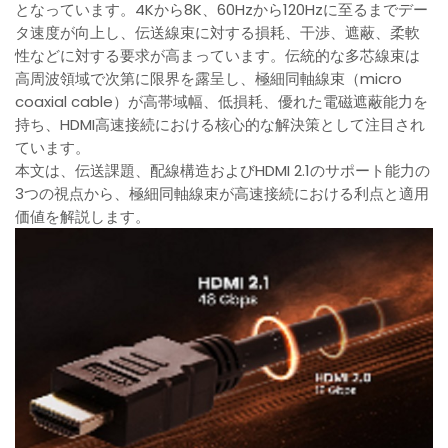
となっています。4Kから8K、60Hzから120Hzに至るまでデー
タ速度が向上し、伝送線束に対する損耗、干渉、遮蔽、柔軟
性などに対する要求が高まっています。伝統的な多芯線束は
高周波領域で次第に限界を露呈し、極細同軸線束（micro
coaxial cable）が高帯域幅、低損耗、優れた電磁遮蔽能力を
持ち、HDMI高速接続における核心的な解決策として注目され
ています。
本文は、伝送課題、配線構造およびHDMI 2.1のサポート能力の
3つの視点から、極細同軸線束が高速接続における利点と適用
価値を解説します。