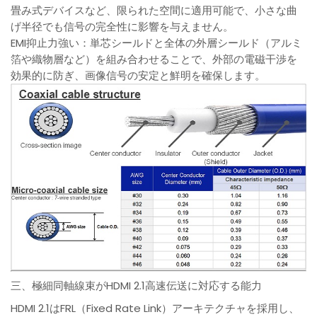
畳み式デバイスなど、限られた空間に適用可能で、小さな曲
げ半径でも信号の完全性に影響を与えません。
EMI抑止力強い：単芯シールドと全体の外層シールド（アルミ
箔や織物層など）を組み合わせることで、外部の電磁干渉を
効果的に防ぎ、画像信号の安定と鮮明を確保します。
三、極細同軸線束がHDMI 2.1高速伝送に対応する能力
HDMI 2.1はFRL（Fixed Rate Link）アーキテクチャを採用し、